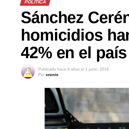
POLÍTICA
Sánchez Cerén
homicidios ha
42% en el paí
Publicado
hace 8 años
el
1 junio, 2018
Por
cronio