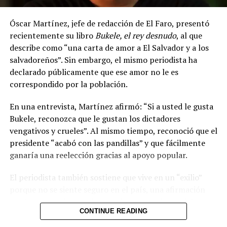
en basureros
Óscar Martínez, jefe de redacción de El Faro, presentó
recientemente su libro
Bukele, el rey desnudo
, al que
describe como “una carta de amor a El Salvador y a los
salvadoreños”. Sin embargo, el mismo periodista ha
declarado públicamente que ese amor no le es
correspondido por la población.
En una entrevista, Martínez afirmó: “Si a usted le gusta
Bukele, reconozca que le gustan los dictadores
vengativos y crueles”. Al mismo tiempo, reconoció que el
presidente “acabó con las pandillas” y que fácilmente
ganaría una reelección gracias al apoyo popular.
El periodista también sostiene que vive en un “exilio”
porque no se siente seguro en el país, una afirmación
que ha generado reacciones mixtas en redes sociales.
CONTINUE READING
Mientras él presenta su obra como un gesto de cariño
hacia la nación, gran parte de la opinión pública ha