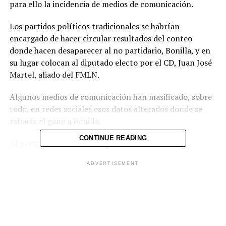
para ello la incidencia de medios de comunicación.
Los partidos políticos tradicionales se habrían
encargado de hacer circular resultados del conteo
donde hacen desaparecer al no partidario, Bonilla, y en
su lugar colocan al diputado electo por el CD, Juan José
Martel, aliado del FMLN.
Algunos medios de comunicación han masificado, sobre
todo, en redes sociales esos datos alterados donde se
robaría el gane a Bonilla.
CONTINUE READING
Al parecer, los partidos negocian la salida del no
partidario ya que este podría ser el inicio de una nueva
ADVERTISEMENT
forma de hacer política en el país, es decir, por medio de
una verdadera decisión del elector cansado de los
partidos políticos en el país.
Diario Digital Cronio consultó vía telefónica a Bonilla