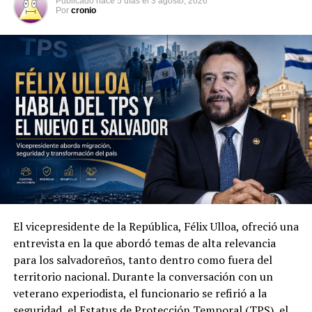
Publicado
hace 5 días
el
3 agosto, 2026
Por
cronio
El vicepresidente de la República, Félix Ulloa, ofreció una
Además de la seguridad, las autoridades abordaron la
entrevista en la que abordó temas de alta relevancia
cooperación económica, comercial y tecnológica. Ambas
para los salvadoreños, tanto dentro como fuera del
partes acordaron impulsar la creación de un Consejo
territorio nacional. Durante la conversación con un
Binacional Empresarial orientado a promover el
veterano experiodista, el funcionario se refirió a la
comercio, la inversión y nuevas oportunidades de
seguridad, el Estatus de Protección Temporal (TPS), el
desarrollo entre Colombia y El Salvador.