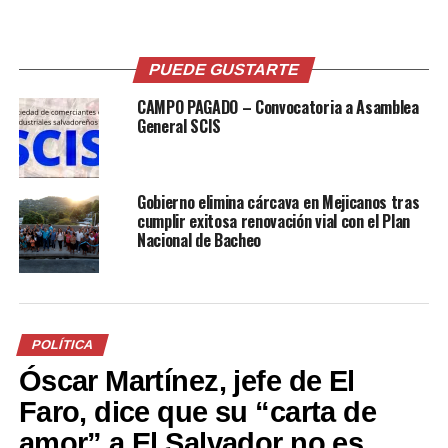
Me gusta esto:
PUEDE GUSTARTE
CAMPO PAGADO – Convocatoria a Asamblea
General SCIS
Relacionado
Gobierno elimina cárcava en Mejicanos tras
cumplir exitosa renovación vial con el Plan
Nacional de Bacheo
“Aspiro a tener 20 o 30
ALERTA: Diputados
asesores ad honorem”,
complican el camino de
Leonardo Bonilla, diputado
candidatos a diputados no
POLÍTICA
no partidario electo
partidarios en próximas
Óscar Martínez, jefe de El
12 marzo, 2018
elecciones
En «Política»
10 abril, 2019
Faro, dice que su “carta de
En «Nacionales»
amor” a El Salvador no es