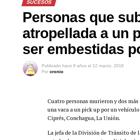
SUCESOS
Personas que sub
atropellada a un 
ser embestidas po
Publicado
hace 8 años
el
12 marzo, 2018
Por
cronio
Cuatro personas murieron y dos más 
una vaca a un pick up por un vehículo
Ciprés, Conchagua, La Unión.
La jefa de la División de Tránsito de