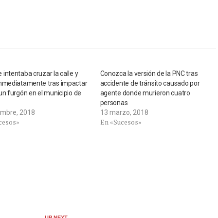
intentaba cruzar la calle y
Conozca la versión de la PNC tras
inmediatamente tras impactar
accidente de tránsito causado por
un furgón en el municipio de
agente donde murieron cuatro
personas
embre, 2018
13 marzo, 2018
cesos»
En «Sucesos»
UP NEXT