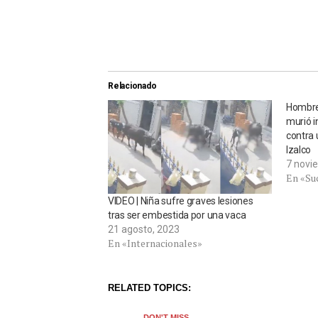
Relacionado
Hombre 
murió 
contra 
Izalco
7 novi
En «Su
VIDEO | Niña sufre graves lesiones
tras ser embestida por una vaca
21 agosto, 2023
En «Internacionales»
RELATED TOPICS:
DON'T MISS