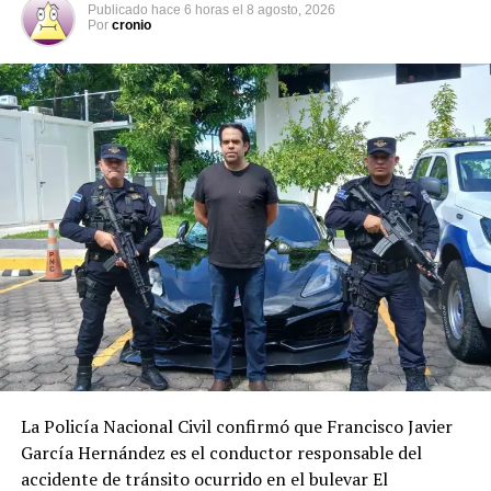
al Gobierno
Publicado
hace 6 horas
el
8 agosto, 2026
Por
cronio
DON'T MISS
Jefa de gobierno de México, confirmó que el Secretario
de Seguridad Ciudadana está bien y fuera de peligro
Comparte esto:
Facebook
X
Me gusta esto:
La Policía Nacional Civil confirmó que Francisco Javier
García Hernández es el conductor responsable del
accidente de tránsito ocurrido en el bulevar El