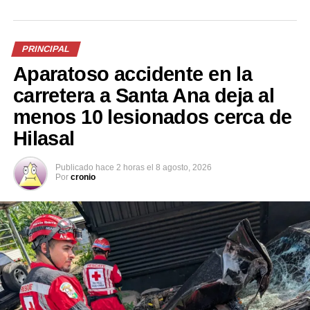
PRINCIPAL
Aparatoso accidente en la
carretera a Santa Ana deja al
menos 10 lesionados cerca de
Hilasal
Si bien la razón sobre su muerte no informó, el
exintegrante de Axé Bahía supuestamente murió por
complicaciones derivadas por el coronavirus COVID-19.
Publicado
hace 2 horas
el
8 agosto, 2026
Por
cronio
Comparte esto:
Facebook
X