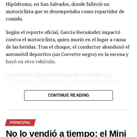
Hipódromo, en San Salvador, donde falleció un
motociclista que se desempeñaba como repartidor de
comida.
Según el reporte oficial, García Hernández impactó
contra el motociclista, quien murió en el lugar a causa
de las heridas. Tras el choque, el conductor abandonó el
automóvil deportivo (un Corvette negro) en la escena y
huyó en otro vehículo.
Luego de las labores de búsqueda realizadas por
investigadores de la PNC, García Hernández decidió
presentarse de manera voluntaria en una de las
CONTINUE READING
delegaciones policiales. La institución informó que será
remitido por el delito de homicidio culposo.
El caso generó fuerte conmoción en redes sociales,
PRINCIPAL
donde se viralizaron imágenes del Corvette abandonado
No lo vendió a tiempo: el Mini
y especulaciones sobre la identidad del conductor. La