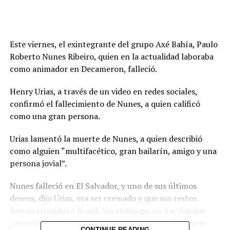
Este viernes, el exintegrante del grupo Axé Bahía, Paulo
Roberto Nunes Ribeiro, quien en la actualidad laboraba
como animador en Decameron, falleció.
Henry Urias, a través de un video en redes sociales,
confirmó el fallecimiento de Nunes, a quien calificó
como una gran persona.
Urias lamentó la muerte de Nunes, a quien describió
como alguien “multifacético, gran bailarín, amigo y una
persona jovial”.
Nunes falleció en El Salvador, y uno de sus últimos
deseos, dijo Urias, era ser cremado y que sus restos
fueran enviados a Brasil. Sin embargo, no hay fondos
para ello, por lo que habilitaron una cuenta bancaria
CONTINUE READING