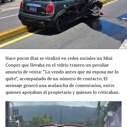
García Hernández
chocó contra un
motociclista que
trabajaba como
repartidor y que falleció
en el lugar tras el
Hace pocos días se viralizó en redes sociales un Mini
impacto.
Cooper que llevaba en el vidrio trasero un peculiar
anuncio de venta: “Lo vendo antes que mi esposa me lo
Luego del…
quite”, acompañado de un número de contacto. El
mensaje generó una avalancha de comentarios, entre
pic.twitter.com/UxiVvtMJIG
quienes apoyaban al propietario y quienes lo criticaban.
— PNC El Salvador
(@PNCSV)
August 8,
2026