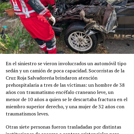
Me gusta esto:
Relacionado
En el siniestro se vieron involucrados un automóvil tipo
sedán y un camión de poca capacidad. Socorristas de la
Cruz Roja Salvadoreña brindaron atención
prehospitalaria a tres de las víctimas: un hombre de 38
años con traumatismo encéfalo craneano leve, un
Visa nombra a Nuno Lopes
The Predator encabezó lista
menor de 10 años a quien se le descartaba fractura en el
Alves como Presidente
de películas más taquilleras
miembro superior derecho, y una mujer de 32 años con
Regional de América Latina y
en EE.UU. y Canadá
el Caribe
17 septiembre, 2018
traumatismos leves.
En «Tendencias»
16 septiembre, 2025
En «Empresarial»
Otras siete personas fueron trasladadas por distintas