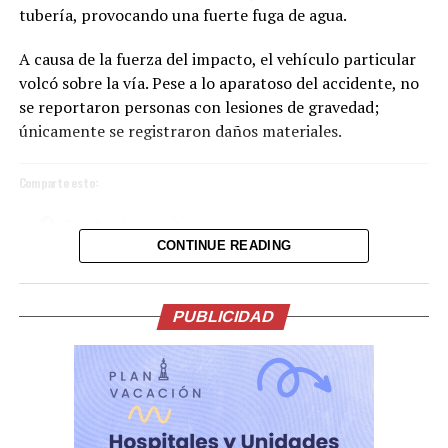
tubería, provocando una fuerte fuga de agua.
A causa de la fuerza del impacto, el vehículo particular
volcó sobre la vía. Pese a lo aparatoso del accidente, no
se reportaron personas con lesiones de gravedad;
únicamente se registraron daños materiales.
Comparte esto:
Facebook
X
CONTINUE READING
La ceremonia, incluyó una oración y reflexión que
acompañaron el inicio de esta nueva etapa de gobierno.
Me gusta esto:
En su intervención, el Presidente de la Espriella, hizo
PUBLICIDAD
importantes anuncios en materia económica, salud,
lucha contra la corrupción, el servicio público y la
seguridad.
La participación del Vicepresidente Ulloa en este