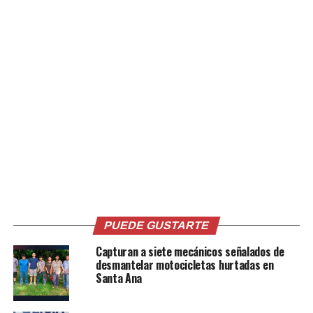
pic.twitter.com/NKHwbuMk7
— PNC El Salvador (@PNCSV)
October 28, 2020
Comparte esto:
Facebook
X
Me gusta esto:
PUEDE GUSTARTE
Capturan a siete mecánicos señalados de
desmantelar motocicletas hurtadas en
Santa Ana