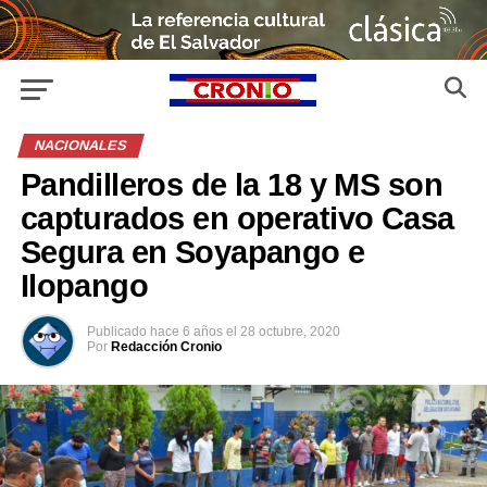
NACIONALES
Pandilleros de la 18 y MS son
capturados en operativo Casa
Segura en Soyapango e
Ilopango
Publicado
hace 6 años
el
28 octubre, 2020
Por
Redacción Cronio