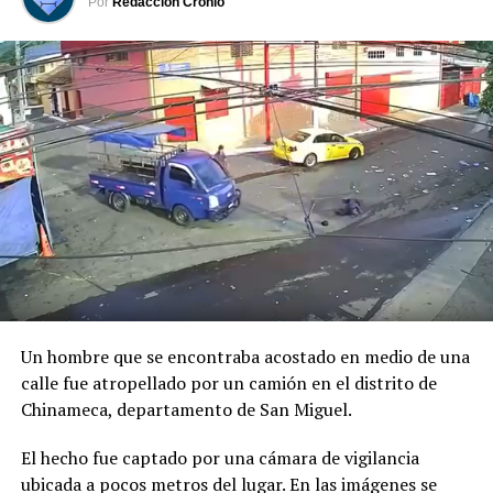
Por
Redacción Cronio
Previo al acto protocolario, el Vicemandatario
salvadoreño, dialogó con el Presidente Abelardo de la
Espriella, a quien envió un afectuoso saludo de parte del
Presidente Bukele y expresó sus mejores deseos al
asumir esta nueva responsabilidad al frente de la nación
colombiana.
Un hombre que se encontraba acostado en medio de una
calle fue atropellado por un camión en el distrito de
Chinameca, departamento de San Miguel.
El hecho fue captado por una cámara de vigilancia
ubicada a pocos metros del lugar. En las imágenes se