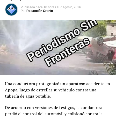
marcando oficialmente el inicio de su mandato
Publicado
hace 10 horas
el
7 agosto, 2026
constitucional. Acto seguido, tomó juramento al José
Por
Redacción Cronio
Manuel Restrepo como Vicepresidente de Colombia.
00:00
00:32
Comparte esto:
Facebook
X
Me gusta esto:
Una conductora protagonizó un aparatoso accidente en
Apopa, luego de estrellar su vehículo contra una
tubería de agua potable.
De acuerdo con versiones de testigos, la conductora
perdió el control del automóvil y colisionó contra la