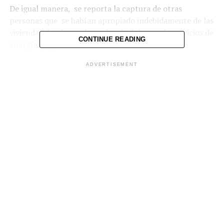
De igual manera, se reporta la captura de otras
personas que se habían apropiado indebidamente de las
viviendas donde residen, además de hurto de servicios de
CONTINUE READING
energía y agua.
ADVERTISEMENT
Como resultado del
operativo Casa Segura
realizado en los
municipios de
Soyapango e Ilopango,
capturamos a 34
sujetos con órdenes
administrativas,
acusados por diversos
delitos.