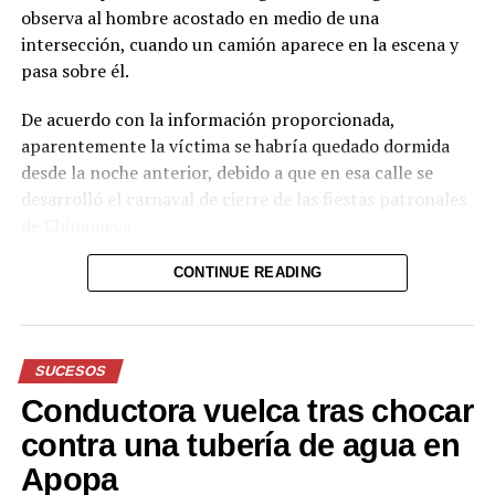
observa al hombre acostado en medio de una
intersección, cuando un camión aparece en la escena y
pasa sobre él.
De acuerdo con la información proporcionada,
aparentemente la víctima se habría quedado dormida
desde la noche anterior, debido a que en esa calle se
desarrolló el carnaval de cierre de las fiestas patronales
de Chinameca.
Hasta el momento, el texto no proporciona información
CONTINUE READING
sobre el estado de salud del hombre ni sobre las
circunstancias posteriores al accidente.
SUCESOS
Reproductor
de
Conductora vuelca tras chocar
vídeo
Durante el acto solemne, se realizó la imposición de la
contra una tubería de agua en
Banda Presidencial al nuevo Jefe de Estado, por parte
Apopa
del Presidente del Congreso, Honorio Henríquez;