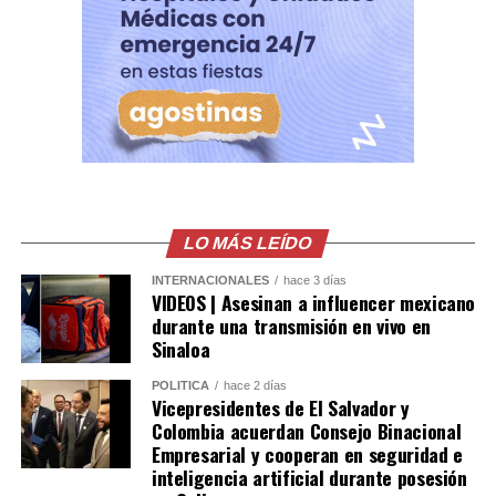
histórico acto reafirma los lazos de amistad y
cooperación entre El Salvador y Colombia, así como la
voluntad de continuar fortaleciendo una agenda
bilateral orientada al desarrollo y bienestar de ambos
pueblos.
Comparte esto:
Facebook
X
LO MÁS LEÍDO
Me gusta esto:
INTERNACIONALES
hace 3 días
VIDEOS | Asesinan a influencer mexicano
durante una transmisión en vivo en
Sinaloa
POLÍTICA
hace 2 días
Vicepresidentes de El Salvador y
Colombia acuerdan Consejo Binacional
Empresarial y cooperan en seguridad e
inteligencia artificial durante posesión