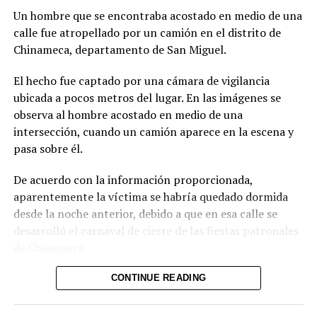
Un hombre que se encontraba acostado en medio de una
calle fue atropellado por un camión en el distrito de
Chinameca, departamento de San Miguel.
El hecho fue captado por una cámara de vigilancia
ubicada a pocos metros del lugar. En las imágenes se
observa al hombre acostado en medio de una
intersección, cuando un camión aparece en la escena y
pasa sobre él.
De acuerdo con la información proporcionada,
aparentemente la víctima se habría quedado dormida
desde la noche anterior, debido a que en esa calle se
desarrolló el carnaval de cierre de las fiestas patronales
de Chinameca.
Hasta el momento, el texto no proporciona información
CONTINUE READING
sobre el estado de salud del hombre ni sobre las
circunstancias posteriores al accidente.