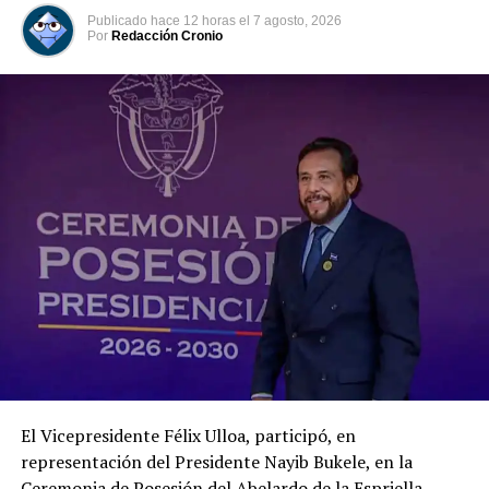
Publicado
hace 12 horas
el
7 agosto, 2026
Por
Redacción Cronio
Según la información oficial difundida por la institución
militar, el joven permanecía desaparecido desde el día
anterior. Una vez localizado y recuperado, el cuerpo fue
entregado a las autoridades correspondientes para los
procedimientos de rigor.
Hasta el momento no se ha divulgado la identidad del
adolescente ni se han precisado las circunstancias
exactas del fallecimiento. El caso queda en manos de la
El Vicepresidente Félix Ulloa, participó, en
Fiscalía y de las instancias investigativas, que deberán
representación del Presidente Nayib Bukele, en la
determinar si se trató de un accidente, un hecho
Ceremonia de Posesión del Abelardo de la Espriella