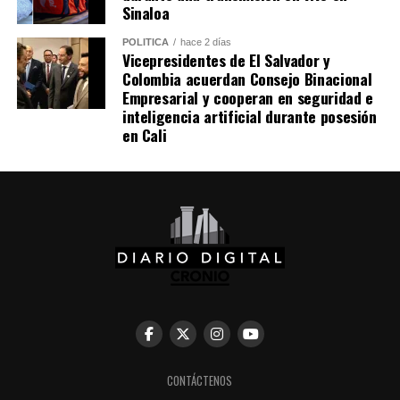
Sinaloa
POLÍTICA
hace 2 días
Vicepresidentes de El Salvador y
Colombia acuerdan Consejo Binacional
Empresarial y cooperan en seguridad e
inteligencia artificial durante posesión
en Cali
La ceremonia, incluyó una oración y reflexión que
CONTÁCTENOS
acompañaron el inicio de esta nueva etapa de gobierno.