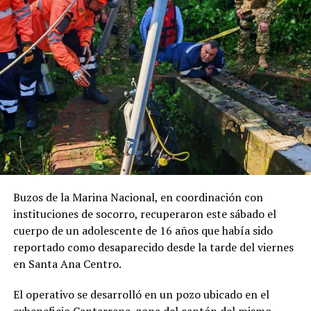
accidente de tránsito en
Santa Rosa de Lima
5 abril, 2018
En «Nacionales»
RELATED TOPICS:
UP NEXT
Cae un sujeto por violación y una mujer por ser cómplice
DON'T MISS
FGR recupera un cadáver que se encontraba al interior
de un pozo en Sonsonate
Buzos de la Marina Nacional, en coordinación con
instituciones de socorro, recuperaron este sábado el
cuerpo de un adolescente de 16 años que había sido
reportado como desaparecido desde la tarde del viernes
en Santa Ana Centro.
El operativo se desarrolló en un pozo ubicado en el