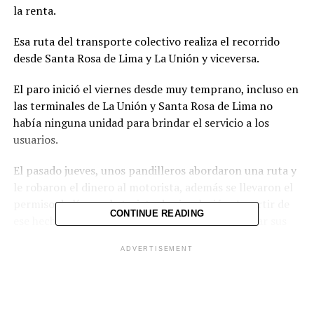
la renta.
Esa ruta del transporte colectivo realiza el recorrido
desde Santa Rosa de Lima y La Unión y viceversa.
El paro inició el viernes desde muy temprano, incluso en
las terminales de La Unión y Santa Rosa de Lima no
había ninguna unidad para brindar el servicio a los
usuarios.
El pasado jueves, unos pandilleros abordaron una ruta y
le robaron el dinero al motorista, además se llevaron el
permiso de línea y la tarjeta de circulación. A partir de
CONTINUE READING
ese hecho, los transportistas optaron por guardar sus
unidades.
ADVERTISEMENT
Los usuarios han tenido que hacer uso de otras rutas o
utilizar pick ups para trasladarse a sus lugares de
destino.