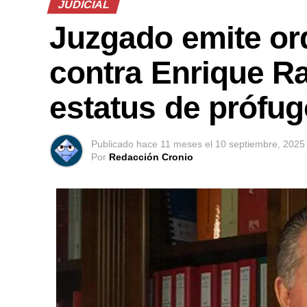
JUDICIAL
Juzgado emite or
contra Enrique Ra
estatus de prófu
Publicado
hace 11 meses
el
10 septiembre, 2025
Por
Redacción Cronio