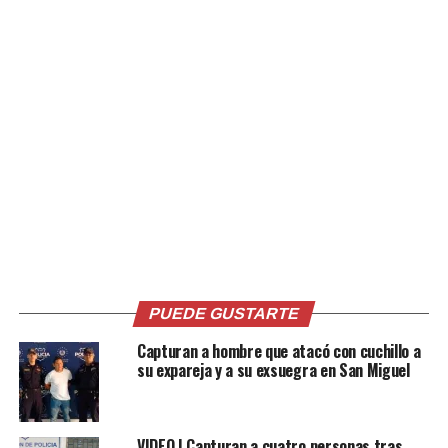
Relacionado
Cae sujeto que sustrajo
Sujeto es sentenciado a 12
electrodomésticos y dinero
años de cárcel por agredir
de la casa de su expareja
sexualmente a una menor
PUEDE GUSTARTE
2 septiembre, 2019
19 abril, 2021
En «Judicial»
En «Judicial»
Capturan a hombre que atacó con cuchillo a
su expareja y a su exsuegra en San Miguel
VIDEO | Capturan a cuatro personas tras