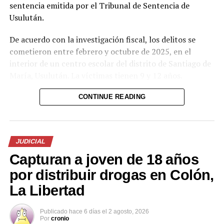
sentencia emitida por el Tribunal de Sentencia de
Usulután.
De acuerdo con la investigación fiscal, los delitos se
cometieron entre febrero y octubre de 2025, en el
interior de un centro escolar del distrito de Santiago de
María, Usulután. La víctimas tienen 9 y 12 años.
CONTINUE READING
JUDICIAL
Capturan a joven de 18 años
por distribuir drogas en Colón,
La Libertad
Publicado
hace 6 días
el
2 agosto, 2026
Por
cronio