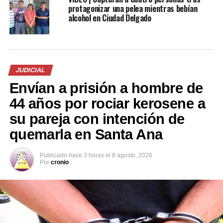
protagonizar una pelea mientras bebían
alcohol en Ciudad Delgado
8 años de cárcel para
sexagenerario por agredir
sexualmente a un niña de 3
años en Ciudad Delgado
14 octubre, 2020
En «Judicial»
JUDICIAL
Envían a prisión a hombre de
RELATED TOPICS:
35 AÑOS DE CÁRCEL
44 años por rociar kerosene a
CIUDAD DELGADO
EXPAREJA
su pareja con intención de
UP NEXT
quemarla en Santa Ana
PNC captura a dos conductores ebrios en Morazán y
Sonsonate
Publicado
hace 3 horas
el
8 agosto, 2026
DON'T MISS
Por
cronio
Recién nacido es encontrado con vida tras ser
abandonado en San Sebastián Salitrillo