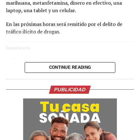
marihuana, metanfetamina, dinero en efectivo, una
laptop, una tablet y un celular.
Las agresiones sexuales fueron denunciadas por el 22 de
octubre de 2025 lo que permitió que la FGR iniciara el
En las próximas horas será remitido por el delito de
proceso penal.
tráfico ilícito de drogas.
Comparte esto:
Comparte esto:
Facebook
X
Facebook
X
CONTINUE READING
Me gusta esto:
Me gusta esto:
PUBLICIDAD