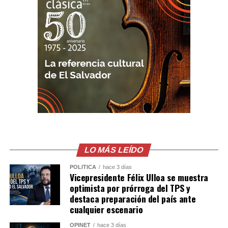
tipo de agresiones enfrentarán las consecuencias
legales correspondientes.
Comparte esto:
Facebook
X
Me gusta esto:
LO MÁS LEÍDO
POLÍTICA
hace 3 días
Vicepresidente Félix Ulloa se muestra
optimista por prórroga del TPS y
destaca preparación del país ante
cualquier escenario
OPINET
hace 3 días