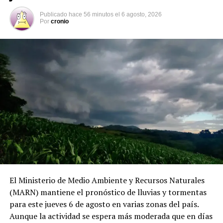
del país.
Publicado
hace 56 minutos
el
6 agosto, 2026
Por
cronio
Según datos del Observatorio Nacional de Seguridad
Vial, entre el 1 de enero y el 4 de agosto de 2026 se han
registrado 13,494 accidentes de tránsito, con 9,372
personas lesionadas y 865 fallecidas. Las principales
causas continúan siendo la distracción del conductor, la
invasión de carril, el no respeto a las señales
prioritarias, no guardar la distancia de seguridad y la
velocidad inadecuada.
El Ministerio de Medio Ambiente y Recursos Naturales
(MARN) mantiene el pronóstico de lluvias y tormentas
para este jueves 6 de agosto en varias zonas del país.
Aunque la actividad se espera más moderada que en días