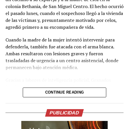
colonia Bethania, de San Miguel Centro. El hecho ocurrió
el pasado lunes, cuando el sospechoso llegó a la vivienda
de las víctimas y, presuntamente motivado por celos,
agredió primero a su excompañera de vida.
Cuando la madre de la mujer intentó intervenir para
defenderla, también fue atacada con el arma blanca.
Ambas resultaron con lesiones graves y fueron
trasladadas de urgencia a un centro asistencial, donde
permanecen bajo atención médica.
Gracias a labores de inteligencia policial, Granados
Masferrer fue localizado y detenido el martes en la
CONTINUE READING
colonia Ciudad Toledo, del mismo municipio. El
imputado será remitido ante las autoridades judiciales
por el delito de intento de homicidio.
PUBLICIDAD
La PNC aprovechó el caso para reiterar su llamado al
respeto a la vida y advirtió que quienes cometan este