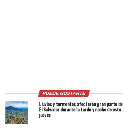
Relacionado
Fallece mujer que tomó
Joven se suicida al ingerir
veneno para cultivo en
veneno en Juayúa,
Sonsonate
Sonsonate
4 septiembre, 2024
24 septiembre, 2021
En «Sucesos»
En «Nacionales»
PUEDE GUSTARTE
Lluvias y tormentas afectarán gran parte de
Joven intenta quitarse la
El Salvador durante la tarde y noche de este
vida tomando veneno para
jueves
ratas en Santa Ana
10 mayo, 2023