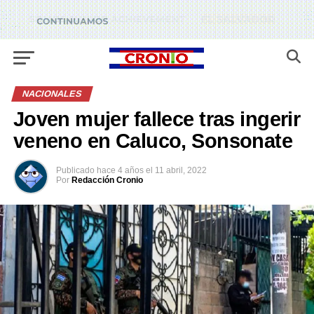
NACIONALES
Joven mujer fallece tras ingerir
veneno en Caluco, Sonsonate
Publicado
hace 4 años
el
11 abril, 2022
Por
Redacción Cronio