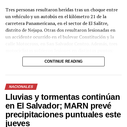
Tres personas resultaron heridas tras un choque entre
un vehículo y un autobús en el kilómetro 21 de la
carretera Panamericana, en el sector de El Salitre,
distrito de Nejapa. Otras dos resultaron lesionadas en
un accidente ocurrido en el bulevar Constitución y la
calle Motocross, en San Salvador Centro. Además, tres
motociclistas sufrieron lesiones en distintos puntos:
uno en el kilómetro 17 de la Panamericana (sector La
CONTINUE READING
Flecha, San Martín), otro en el kilómetro 36½ de la
misma vía (tramo Santa Ana-San Salvador, Ciudad Arce)
y un tercero en el bulevar del Ejército, en San Salvador.
NACIONALES
Los socorristas estabilizaron a las víctimas en el lugar y
Lluvias y tormentas continúan
las trasladaron a centros asistenciales para continuar
con la atención médica. Las autoridades insisten en la
en El Salvador; MARN prevé
necesidad de extremar precauciones al volante,
precipitaciones puntuales este
especialmente durante el período vacacional, cuando
jueves
aumenta el flujo vehicular en las principales carreteras