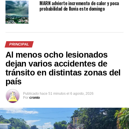
En «Nacionales»
MARN advierte incremento de calor y poca
probabilidad de lluvia este domingo
RELATED TOPICS:
CALUCO
JOVEN MADRE
PRINICIPAL1
SONSONATE
VENENO
UP NEXT
Joven muere ahogado en playa El Esterón, La Unión
PRINCIPAL
DON'T MISS
Al menos ocho lesionados
Peligrosos pandilleros en Mejicanos son detenidos bajo
el régimen de excepción
dejan varios accidentes de
tránsito en distintas zonas del
país
Publicado
hace 51 minutos
el
6 agosto, 2026
Por
cronio