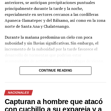
anteriores, se anticipan precipitaciones puntuales
principalmente durante la tarde y la noche,
especialmente en sectores cercanos a las cordilleras
Apaneca-Ilamatepec y del Bálsamo, así como en la zona
norte de Santa Ana y Chalatenango.
Durante la mañana predomina un cielo con poca
Comparte esto:
nubosidad y sin lluvias significativas. Sin embargo, el
incremento de la nubosidad por la tarde favorece el
Facebook
X
desarrollo de tormentas que podrían estar
acompañadas de actividad eléctrica y ráfagas de viento.
Me gusta esto:
Para la noche, el cielo se mantendrá entre poco y
CONTINUE READING
parcialmente nublado en el occidente y la zona norte,
con posibilidad de lluvias aisladas.
Las autoridades recomiendan a la población mantenerse
NACIONALES
atenta a las actualizaciones del MARN y de Protección
Capturan a hombre que atacó
Civil, especialmente en zonas propensas a inundaciones
o deslizamientos. Las ráfagas de viento podrían superar
con cuchillo a su expareja y a