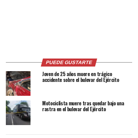
18 septiembre, 2019
16 marzo, 2022
En «Sucesos»
En «Nacionales»
Fallece motociclista al
chocar contra la parte
frontal de un camión en el
PUEDE GUSTARTE
bulevar del Ejército
Joven de 25 años muere en trágico
5 julio, 2022
En «Nacionales»
accidente sobre el bulevar del Ejército
RELATED TOPICS:
BULEVAR DEL ÉJERCITO
Motociclista muere tras quedar bajo una
CONDUCTOR DE CAMIÓN
MALA MANIOBRA
rastra en el bulevar del Ejército
UP NEXT
PNC captura a pandillero alias “Droopy” en Colón, La
Libertad
DON'T MISS