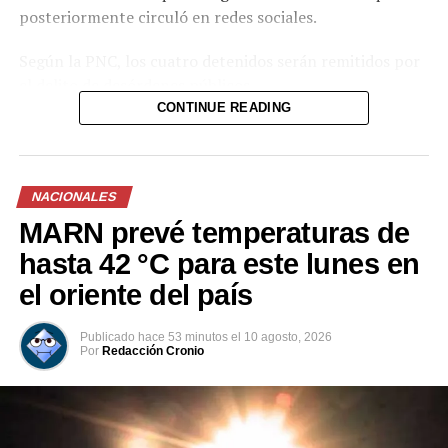
posteriormente circuló en redes sociales.
Según la PNC, los cuatro detenidos serán remitidos por
el delito de desórdenes públicos.
CONTINUE READING
“Si alterás el orden, responderás ante la justicia”, agregó
la institución en su cuenta de X.
NACIONALES
MARN prevé temperaturas de
Comparte esto:
hasta 42 °C para este lunes en
Facebook
X
el oriente del país
Me gusta esto:
Publicado
hace 53 minutos
el
10 agosto, 2026
Por
Redacción Cronio