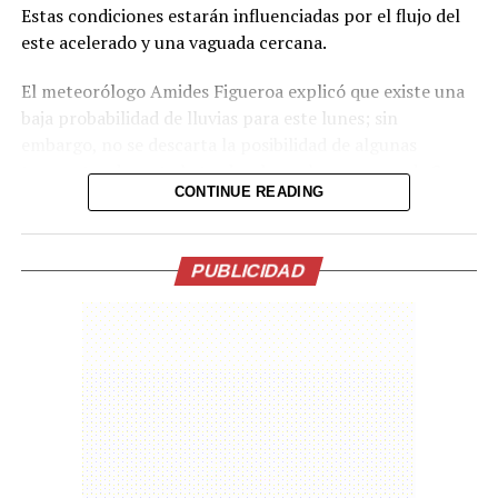
Estas condiciones estarán influenciadas por el flujo del
este acelerado y una vaguada cercana.
El meteorólogo Amides Figueroa explicó que existe una
baja probabilidad de lluvias para este lunes; sin
embargo, no se descarta la posibilidad de algunas
tormentas durante la tarde y la noche en zonas de San
CONTINUE READING
Salvador y La Libertad.
En cuanto al viento, se prevén velocidades promedio de
entre 8 y 20 kilómetros por hora, con brisas ocasionales
PUBLICIDAD
de hasta 35 kilómetros por hora.
Comparte esto:
Facebook
X
Me gusta esto: