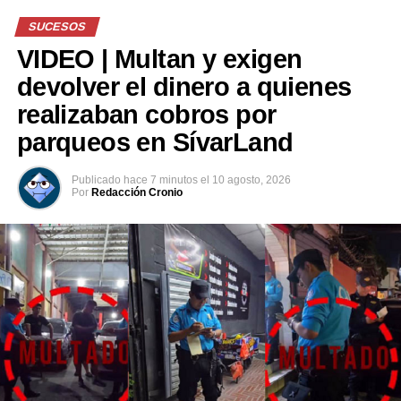
Kilmar Abrego García es liberado de una cárcel de
SUCESOS
Estados Unidos
VIDEO | Multan y exigen
devolver el dinero a quienes
realizaban cobros por
parqueos en SívarLand
Publicado
hace 7 minutos
el
10 agosto, 2026
Por
Redacción Cronio