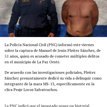
VIDEO | No les alcanzó para el motel: así sorprendieron a
una pareja haciendo el delicioso
DON'T MISS
Ordenan captura de tres adultos y una adolescente
acusados de almacenar y distribuir droga en La Libertad
La Policía Nacional Civil (PNC) informó este viernes
sobre la captura de Manuel de Jesús Pleitez Sánchez, de
51 años, quien es acusado de cometer múltiples delitos
en el municipio de La Paz Oeste.
De acuerdo con las investigaciones policiales, Pleitez
Sánchez presuntamente dedicó su vida a delinquir como
integrante de la mara MS-13, específicamente en la
clica Peaje Locos Salvatruchos.
La PNC indicó que el imputado posee un historial