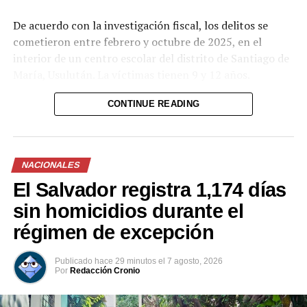
De acuerdo con la investigación fiscal, los delitos se
cometieron entre febrero y octubre de 2025, en el
interior de un centro escolar del distrito de Santiago de
María, Usulután. La víctimas tienen 9 y 12 años.
CONTINUE READING
NACIONALES
El Salvador registra 1,174 días
sin homicidios durante el
régimen de excepción
Publicado
hace 29 minutos
el
7 agosto, 2026
Por
Redacción Cronio