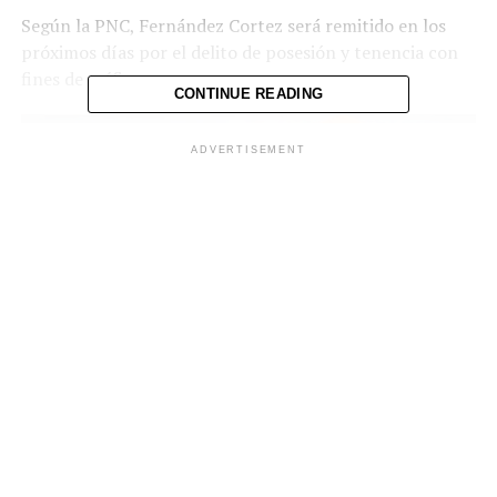
Según la PNC, Fernández Cortez será remitido en los
próximos días por el delito de posesión y tenencia con
fines de tráfico.
CONTINUE READING
ADVERTISEMENT
Comparte esto:
Facebook
X