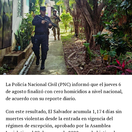
La Policía Nacional Civil (PNC) informó que el jueves 6
de agosto finalizó con cero homicidios a nivel nacional,
de acuerdo con su reporte diario.
Según el reporte fiscal, Osegueda Claros se aprovechó
de su cargo como maestro de la institución para
Con este resultado, El Salvador acumula 1,174 días sin
cometer el delito.
muertes violentas desde la entrada en vigencia del
régimen de excepción, aprobado por la Asamblea
Las agresiones sexuales fueron denunciadas por el 22 de