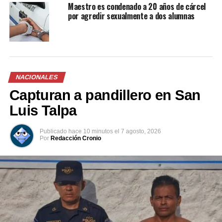
En «Nacionales»
Maestro es condenado a 20 años de cárcel
por agredir sexualmente a dos alumnas
Capturan a traficantes de
NACIONALES
drogas en Soyapango y La
Libertad
Capturan a pandillero en San
18 noviembre, 2021
Luis Talpa
En «Nacionales»
Publicado
hace 10 minutos
el
7 agosto, 2026
Por
Redacción Cronio
RELATED TOPICS:
BÁSCULA ELECTRÓNICA
CAPTURA
DELITO
DINERO EN EFECTIVO
ÉL SALVADOR
INCAUTACIÓN DE DROGA
INTELIGENCIA POLICIAL
JUSTICIA
MARIHUANA
NARCOTRAFICO
OPERATIVO POLICIAL
PNC
POLICÍA NACIONAL CIVIL
POSESIÓN DE DROGA
SAN SALVADOR
SAN SALVADOR ESTE
SEGURIDAD PÚBLICA
SOYAPANGO
TRAFICO DE DROGAS
UP NEXT