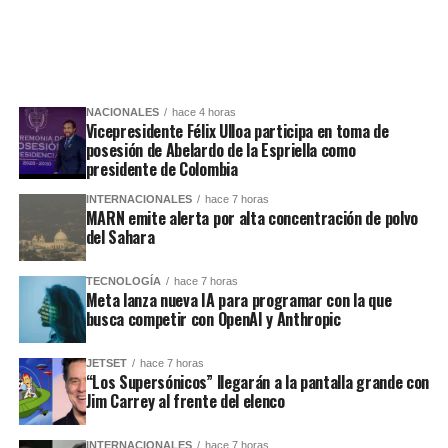
NACIONALES
hace 4 horas
Vicepresidente Félix Ulloa participa en toma de
posesión de Abelardo de la Espriella como
presidente de Colombia
INTERNACIONALES
hace 7 horas
MARN emite alerta por alta concentración de polvo
del Sahara
TECNOLOGÍA
hace 7 horas
Meta lanza nueva IA para programar con la que
busca competir con OpenAI y Anthropic
JETSET
hace 7 horas
“Los Supersónicos” llegarán a la pantalla grande con
Jim Carrey al frente del elenco
INTERNACIONALES
hace 7 horas