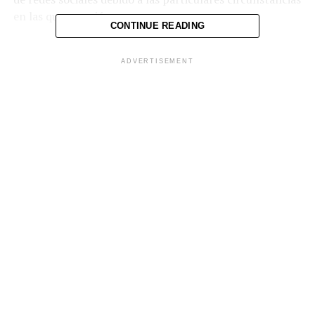
en las que ocurrió.
CONTINUE READING
ADVERTISEMENT
Comparte esto:
Facebook
X
Me gusta esto:
Relacionado