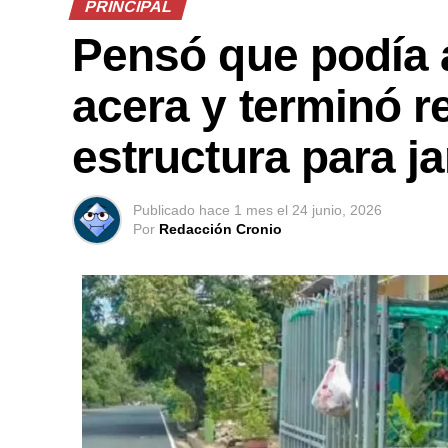
PRINCIPAL
Pensó que podía 
acera y terminó r
estructura para ja
Publicado
hace 1 mes
el
24 junio, 2026
Por
Redacción Cronio