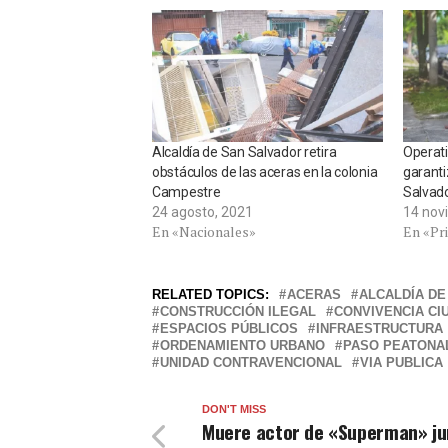
Alcaldía de San Salvador retira
Operati
obstáculos de las aceras en la colonia
garanti
Campestre
Salvad
24 agosto, 2021
14 nov
En «Nacionales»
En «Pr
RELATED TOPICS:
ACERAS
ALCALDÍA D
CONSTRUCCIÓN ILEGAL
CONVIVENCIA CI
ESPACIOS PÚBLICOS
INFRAESTRUCTURA
ORDENAMIENTO URBANO
PASO PEATONA
UNIDAD CONTRAVENCIONAL
VIA PUBLICA
DON'T MISS
Muere actor de «Superman» ju