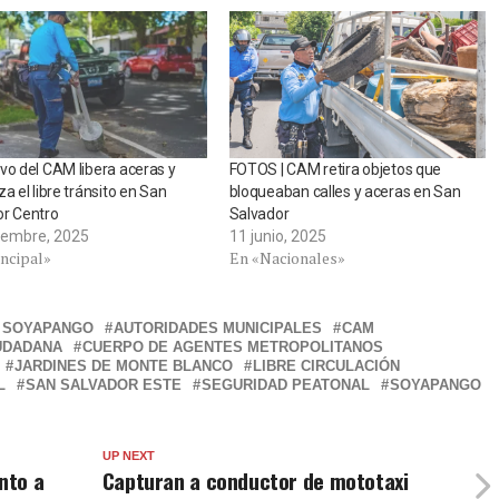
vo del CAM libera aceras y
FOTOS | CAM retira objetos que
za el libre tránsito en San
bloqueaban calles y aceras en San
or Centro
Salvador
iembre, 2025
11 junio, 2025
incipal»
En «Nacionales»
E SOYAPANGO
AUTORIDADES MUNICIPALES
CAM
UDADANA
CUERPO DE AGENTES METROPOLITANOS
JARDINES DE MONTE BLANCO
LIBRE CIRCULACIÓN
L
SAN SALVADOR ESTE
SEGURIDAD PEATONAL
SOYAPANGO
UP NEXT
nto a
Capturan a conductor de mototaxi