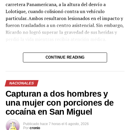
carretera Panamericana, a la altura del desvío a
Lolotique, cuando colisionó contra un vehículo
— Fiscalía General de
particular. Ambos resultaron lesionados en el impacto y
la República El
fueron trasladados a un centro asistencial. Sin embargo,
Salvador (@FGR_SV)
Ricardo no logró superar la gravedad de sus heridas y
perdió la vida mientras recibía atención médica.
August 6, 2026
Además de ser motociclista, Ricardo era un reconocido
CONTINUE READING
futbolista de la zona y dejó un profundo pesar entre
Comparte esto:
familiares, amigos y la comunidad de Chinameca. Hasta
el momento no se han dado a conocer más detalles
Facebook
X
sobre las circunstancias exactas del accidente ni el
NACIONALES
estado de salud de su acompañante.
Capturan a dos hombres y
Me gusta esto:
Las autoridades continúan con las investigaciones
una mujer con porciones de
correspondientes para determinar las causas del
cocaína en San Miguel
siniestro vial.
Publicado
hace 7 horas
el
6 agosto, 2026
Por
cronio