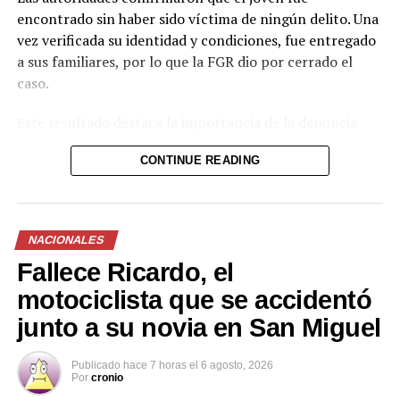
encontrado sin haber sido víctima de ningún delito. Una
vez verificada su identidad y condiciones, fue entregado
a sus familiares, por lo que la FGR dio por cerrado el
caso.
Este resultado destaca la importancia de la denuncia
oportuna y de la rápida activación de los mecanismos
CONTINUE READING
interinstitucionales de búsqueda. La coordinación entre
la Fiscalía y la Policía permitió ubicar al menor en un
tiempo relativamente corto y descartar cualquier
situación de riesgo o hecho delictivo.
NACIONALES
Fallece Ricardo, el
Casos como este refuerzan la necesidad de que la
población reporte de forma inmediata cualquier
motociclista que se accidentó
desaparición, ya que la intervención temprana aumenta
junto a su novia en San Miguel
significativamente las posibilidades de un desenlace
favorable.
Publicado
hace 7 horas
el
6 agosto, 2026
Por
cronio