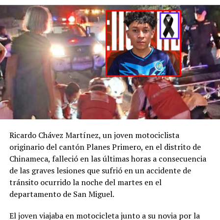
Después de recibir la
denuncia por la
desaparición de H. D.
C., la
@FGR_SV
activó
el protocolo de
búsqueda, en
coordinación con la
@PNCSV
.
Ricardo Chávez Martínez, un joven motociclista
Afortunadamente, ha
originario del cantón Planes Primero, en el distrito de
Chinameca, falleció en las últimas horas a consecuencia
sido localizado sin ser
de las graves lesiones que sufrió en un accidente de
víctima de ningún
tránsito ocurrido la noche del martes en el
delito.
departamento de San Miguel.
pic.twitter.com/jRpWhKuxv
El joven viajaba en motocicleta junto a su novia por la