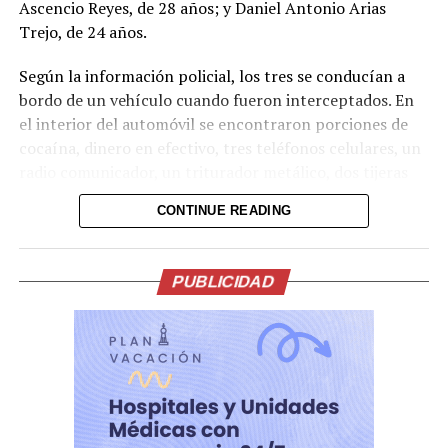
Ascencio Reyes, de 28 años; y Daniel Antonio Arias
Trejo, de 24 años.
Según la información policial, los tres se conducían a
bordo de un vehículo cuando fueron interceptados. En
Comparte esto:
el interior del automóvil se encontraron porciones de
Facebook
X
cocaína, dinero en efectivo, tres teléfonos celulares, un
radio comunicador, un triturador metálico, dos tijeras
metálicas, un paquete de papel para elaborar cigarrillos
Me gusta esto:
CONTINUE READING
y varias bolsas plásticas transparentes.
Los capturados serán presentados ante los tribunales
PUBLICIDAD
correspondientes para enfrentar cargos por el delito de
tráfico ilícito de drogas. La Policía reiteró que este tipo
de actividades ilícitas solo conducen a enfrentar la
justicia.
La captura forma parte de las operaciones continuas
que realiza la PNC en la zona oriental del país contra el