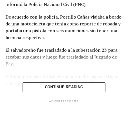
informó la Policía Nacional Civil (PNC).
De acuerdo con la policía, Portillo Cañas viajaba a bordo
de una motocicleta que tenía como reporte de robada y
portaba una pistola con seis municiones sin tener una
licencia respectiva.
El salvadoreño fue trasladado a la subestación 23 para
recabar sus datos y luego fue trasladado al Juzgado de
Paz.
Actualmente las autoridades guatemaltecas investigan
si el salvadoreño tiene vínculos con pandillas.
CONTINUE READING
ADVERTISEMENT
Comparte esto:
Facebook
X