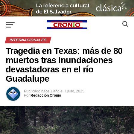
INTERNACIONALES
Tragedia en Texas: más de 80
muertos tras inundaciones
devastadoras en el río
Guadalupe
Publicado
hace 1 año
el
7 julio, 2025
Por
Redacción Cronio