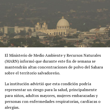
poner en evidencia los riesgos de las relaciones
extramatrimoniales y el uso de material íntimo como
herramienta de chantaje.
#OPINE
. El Gaula de la
Policía capturó en
Ibagué a una joven de
19 años señalada de
El Ministerio de Medio Ambiente y Recursos Naturales
extorsionar al hombre
(MARN) informó que durante este fin de semana se
con quien sostuvo una
mantendrán altas concentraciones de polvo del Sahara
sobre el territorio salvadoreño.
relación
extramatrimonial, a
La institución advirtió que esta condición podría
representar un riesgo para la salud, principalmente
quien amenazaba con
para niños, adultos mayores, mujeres embarazadas y
exponer material íntimo
personas con enfermedades respiratorias, cardíacas o
y contarle a su esposa
alergias.