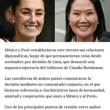
precauciones necesarias», publicó la institución en la
red social X.
El ministerio agregó que, pese a la presencia del polvo
del Sahara, se esperan lluvias durante los próximos días,
por lo que pidió a la población mantenerse atenta a la
información oficial sobre las condiciones
meteorológicas.
México y Perú restablecieron este viernes sus relaciones
Las autoridades reiteraron el llamado a consultar los
diplomáticas, luego de que permanecieran rotas desde
canales oficiales del MARN y adoptar las medidas de
noviembre por decisión de Lima, que denunció una
prevención necesarias para reducir los efectos de este
supuesta injerencia del Gobierno de Claudia Sheinbaum.
fenómeno atmosférico, especialmente entre las
personas con mayor riesgo de complicaciones de salud.
Las cancillerías de ambos países comunicaron la
decisión mediante un comunicado conjunto, en el que
Comparte esto:
hicieron referencia a «los históricos lazos de hermandad,
amistad y cooperación que unen a México y al Perú».
Facebook
X
Uno de los principales puntos de tensión entre ambos