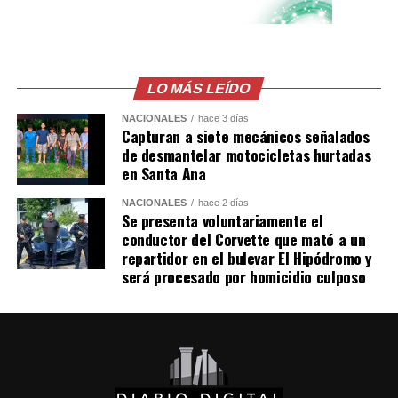
sentencia que el Gobierno mexicano considera ilegal.
El comunicado emitido por las cancillerías no ofreció
mayores detalles sobre el acuerdo para restablecer las
relaciones diplomáticas.
LO MÁS LEÍDO
NACIONALES
hace 3 días
Sheinbaum también indicó que Chávez viajó a México en
Capturan a siete mecánicos señalados
un avión militar y calificó la entrega del salvoconducto
de desmantelar motocicletas hurtadas
como «una acción de buena voluntad» de la presidenta
en Santa Ana
Keiko Fujimori.
NACIONALES
hace 2 días
Se presenta voluntariamente el
conductor del Corvette que mató a un
Comparte esto:
repartidor en el bulevar El Hipódromo y
será procesado por homicidio culposo
Facebook
X
Me gusta esto: