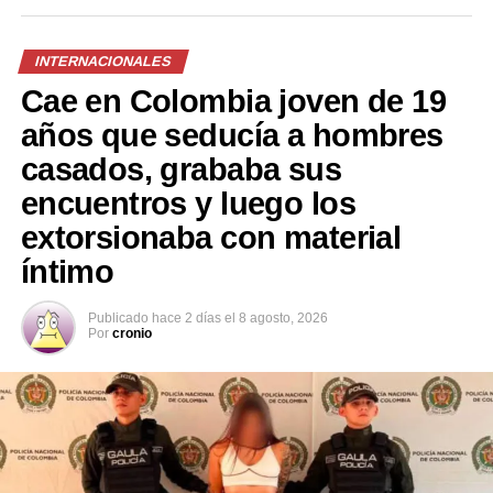
INTERNACIONALES
Comparte esto:
Cae en Colombia joven de 19
años que seducía a hombres
Facebook
X
casados, grababa sus
encuentros y luego los
extorsionaba con material
Me gusta esto:
íntimo
Publicado
hace 2 días
el
8 agosto, 2026
Por
cronio
Relacionado