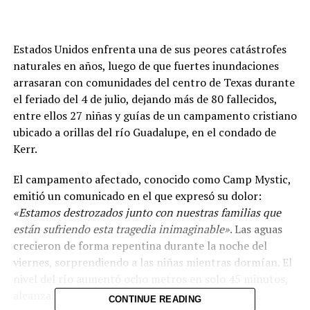
Estados Unidos enfrenta una de sus peores catástrofes
naturales en años, luego de que fuertes inundaciones
arrasaran con comunidades del centro de Texas durante
el feriado del 4 de julio, dejando más de 80 fallecidos,
entre ellos 27 niñas y guías de un campamento cristiano
ubicado a orillas del río Guadalupe, en el condado de
Kerr.
El campamento afectado, conocido como Camp Mystic,
emitió un comunicado en el que expresó su dolor:
«Estamos destrozados junto con nuestras familias que
están sufriendo esta tragedia inimaginable»
. Las aguas
crecieron de forma repentina durante la noche del
viernes, sorprendiendo a las niñas mientras dormían. El
nivel del río aumentó ocho metros en solo 45 minutos,
alcanzando techos de cabañas y copas de árboles.
CONTINUE READING