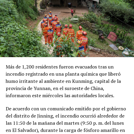
millones de dólares para Pemex al cierre del segundo
trimestre, cifra que representa un incremento del 20 %
en comparación con el mismo período de 2025.
Como antecedente, recordaron que una toma
clandestina en un ducto de Pemex provocó una
explosión en 2019, en el estado de Hidalgo, dejando un
saldo de 137 personas fallecidas.
Más de 1,200 residentes fueron evacuados tras un
Comparte esto:
incendio registrado en una planta química que liberó
humo irritante al ambiente en Kunming, capital de la
Facebook
X
provincia de Yunnan, en el suroeste de China,
informaron este miércoles las autoridades locales.
Me gusta esto:
De acuerdo con un comunicado emitido por el gobierno
del distrito de Jinning, el incendio ocurrió alrededor de
las 11:50 de la mañana del martes (9:50 p. m. del lunes
en El Salvador), durante la carga de fósforo amarillo en