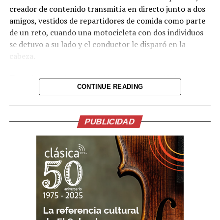
creador de contenido transmitía en directo junto a dos
amigos, vestidos de repartidores de comida como parte
de un reto, cuando una motocicleta con dos individuos
se detuvo a su lado y el conductor le disparó en la
cabeza.
Tras el ataque, la transmisión se interrumpió de
CONTINUE READING
inmediato. Posteriormente, el video fue retirado de la
plataforma, aunque portales de noticias conservaron
parte de la grabación y han difundido imágenes del
PUBLICIDAD
hecho.
Lo presentían,
momentos antes de la
ejecución en medio de
una transmision en vivo
del Influencer César