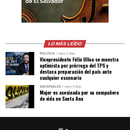
Gastélum en Culiacán,
ya habian visto a los
Sicarios en moto, LEE
MÁS AQUÍ
LO MÁS LEÍDO
https://t.co/PUSHvHC3I7
pic.twitter.com/7xlTBAQ77c
POLÍTICA
hace 3 días
Vicepresidente Félix Ulloa se muestra
optimista por prórroga del TPS y
destaca preparación del país ante
— Blog del Narco
cualquier escenario
México
NACIONALES
hace 3 días
Mujer es asesinada por su compañero
(@blogdelnarcomx)
de vida en Santa Ana
August 5, 2026
Los primeros reportes de la policía local indicaban que
la víctima era un repartidor de comida. Sin embargo,