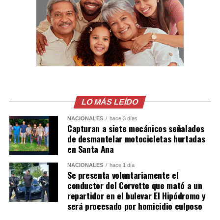
El próximo compromiso de las “Garzas” será el sábado
ante Rayados de Monterrey, también por la Leagues
Cup, donde Messi buscará seguir sumando goles y
asistencias.
NOAH
LEO.
Vamossss
pic.twitter.com/n7L06nmqb
LO MÁS LEÍDO
NACIONALES
hace 3 días
— Inter Miami CF
Capturan a siete mecánicos señalados
de desmantelar motocicletas hurtadas
(@InterMiamiCF)
en Santa Ana
August 6, 2026
NACIONALES
hace 1 día
Se presenta voluntariamente el
conductor del Corvette que mató a un
SI CAPITÁN! Messi x2
repartidor en el bulevar El Hipódromo y
será procesado por homicidio culposo