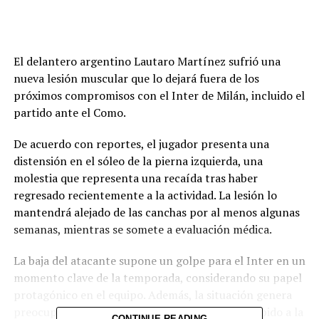
El delantero argentino
Lautaro Martínez
sufrió una
nueva lesión muscular que lo dejará fuera de los
próximos compromisos con el
Inter de Milán
, incluido el
partido ante el
Como
.
De acuerdo con reportes, el jugador presenta una
distensión en el sóleo de la pierna izquierda, una
molestia que representa una recaída tras haber
regresado recientemente a la actividad. La lesión lo
mantendrá alejado de las canchas por al menos algunas
semanas, mientras se somete a evaluación médica.
La baja del atacante supone un golpe para el Inter en un
momento clave de la temporada, considerando su papel
protagónico en el equipo. Además, la situación genera
preocupación por la continuidad del jugador, debido a la
CONTINUE READING