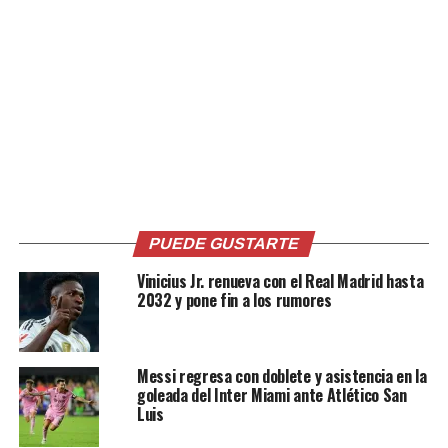
VIDEO | Lautaro Martínez y
Argentino Lautaro Martínez
Antonio Conte resolvieron
renueva con el Inter hasta
sus diferencias repartieron
2029
«gauntazos» en un
12 agosto, 2024
En «Internacionales -
entrenamiento
deportes»
13 mayo, 2021
En «Internacionales -
deportes»
PUEDE GUSTARTE
Vinicius Jr. renueva con el Real Madrid hasta
2032 y pone fin a los rumores
Intenciones de salida de
Messi regresa con doblete y asistencia en la
Messi complica el fichaje de
goleada del Inter Miami ante Atlético San
Lautaro
Luis
30 agosto, 2020
En «Internacionales -