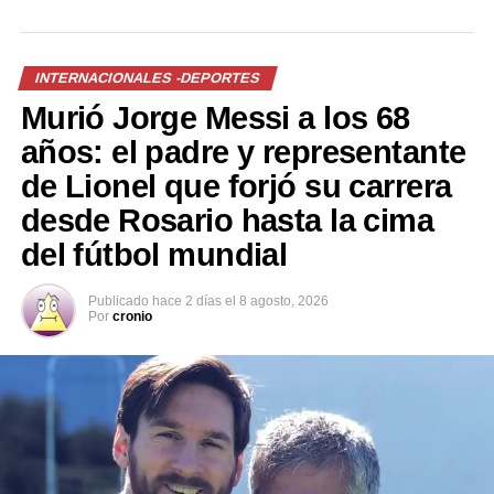
deportes»
INTERNACIONALES -DEPORTES
RELATED TOPICS:
ARGENTINA
BAJA
COMO
DELANTERO
DEPORTES
FÚTBOL
INTER
LAUTARO
Murió Jorge Messi a los 68
LESIÓN
MARTINEZ
MUSCULAR
RECAÍDA
SERIEA
SÓLEO
años: el padre y representante
de Lionel que forjó su carrera
UP NEXT
FOX Latinoamérica anuncia el lanzamiento del canal FOX
desde Rosario hasta la cima
en Centroamérica
del fútbol mundial
DON'T MISS
Barcelona golea al Espanyol en el derbi y se acerca al
título de LaLiga
Publicado
hace 2 días
el
8 agosto, 2026
Por
cronio