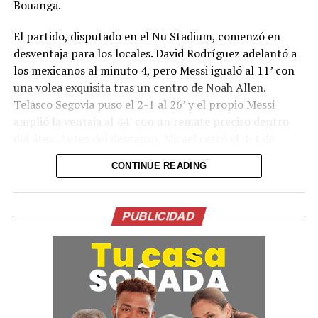
Bouanga.
su vida. El fútbol pierde al artífice silencioso que
acompañó a su hijo desde las canchas de Rosario hasta la
El partido, disputado en el Nu Stadium, comenzó en
cima del mundo.
desventaja para los locales. David Rodríguez adelantó a
los mexicanos al minuto 4, pero Messi igualó al 11’ con
Comparte esto:
una volea exquisita tras un centro de Noah Allen.
Telasco Segovia puso el 2-1 al 26’ y el propio Messi
Facebook
X
amplió la ventaja al 44’ con un remate preciso dentro
del área. Antes del descanso, Micael cerró el 4-1 de
cabeza a pase de Messi desde un córner. Rafa Llorente
Me gusta esto:
CONTINUE READING
descontó para San Luis en el segundo tiempo.
El regreso del astro argentino, de 39 años, llega apenas
PUBLICIDAD
semanas después de que Argentina cayera en la final del
Mundial ante España. Messi no solo recuperó el gol, sino
que demostró nuevamente su influencia decisiva en el
juego del Inter Miami, equipo que busca reafirmarse en
la competición binacional.