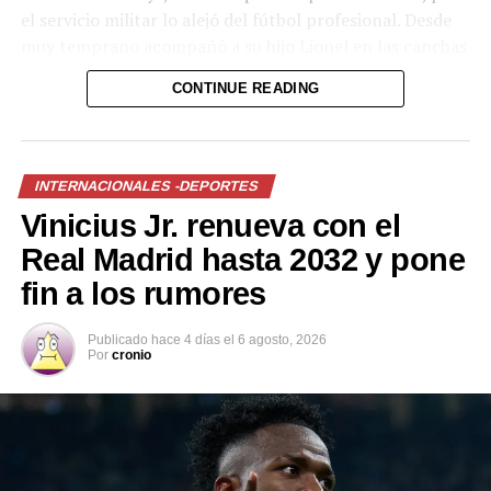
el servicio militar lo alejó del fútbol profesional. Desde
muy temprano acompañó a su hijo Lionel en las canchas
de Malvinas y en el club Grandoli, y fue el primero en
CONTINUE READING
apostar por su talento.
INTERNACIONALES -DEPORTES
Vinicius Jr. renueva con el
Real Madrid hasta 2032 y pone
fin a los rumores
Publicado
hace 4 días
el
6 agosto, 2026
Por
cronio
Jorge Messi junto a su esposa, Celia María Cuccittini, y su hija, María
Sol Messi, en la boda de Lionel Messi con Antonela Roccuzzo (AFP
PHOTO / EITAN ABRAMOVICH)