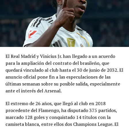
Cuando Lionel necesitó un costoso tratamiento
hormonal por un déficit de crecimiento, Jorge buscó
soluciones en Argentina sin éxito. Empujó entonces la
opción europea: logró que el Barcelona fichara a un
juvenil extranjero de 13 años, le financiara el
tratamiento, le ofreciera techo, trabajo a la familia y
derechos de imagen. Él mismo se quedó solo con su hijo
en Barcelona cuando el resto de la familia regresó a
El Real Madrid y Vinicius Jr. han llegado a un acuerdo
Rosario, en uno de los momentos más duros y
para la ampliación del contrato del brasileño, que
determinantes de la historia del jugador.
quedará vinculado al club hasta el 30 de junio de 2032. El
anuncio oficial pone fin a las especulaciones de las
“Mi viejo estuvo siempre al lado mío. Vivimos muchas
últimas semanas sobre su posible salida, especialmente
cosas feas… Él me preguntó qué querés hacer, ¿querés
ante el interés del Arsenal.
seguir o nos volvemos? Yo quise seguir y él se quedó
conmigo”, recordó Lionel años después. Esa decisión de
El extremo de 26 años, que llegó al club en 2018
padre y consejero sentó las bases de una carrera que
procedente del Flamengo, ha disputado 375 partidos,
cambiaría el fútbol. Jorge se convirtió en su
marcado 128 goles y conquistado 14 títulos con la
representante y gestor de negocios, negociando
camiseta blanca, entre ellos dos Champions League. El
contratos, patrocinios y decisiones clave sin casi nunca