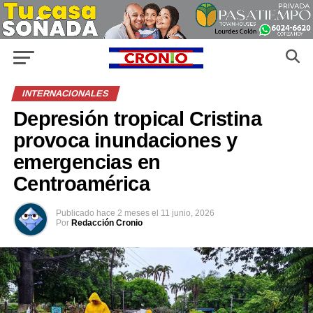
INTERNACIONALES
Depresión tropical Cristina
provoca inundaciones y
emergencias en
Centroamérica
Publicado
hace 2 meses
el
11 junio, 2026
Por
Redacción Cronio