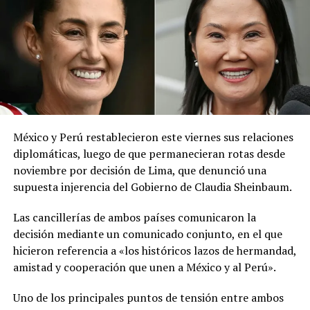
red social X.
El ministerio agregó que, pese a la presencia del polvo
del Sahara, se esperan lluvias durante los próximos días,
por lo que pidió a la población mantenerse atenta a la
información oficial sobre las condiciones
meteorológicas.
México y Perú restablecieron este viernes sus relaciones
Las autoridades reiteraron el llamado a consultar los
diplomáticas, luego de que permanecieran rotas desde
canales oficiales del MARN y adoptar las medidas de
noviembre por decisión de Lima, que denunció una
prevención necesarias para reducir los efectos de este
supuesta injerencia del Gobierno de Claudia Sheinbaum.
fenómeno atmosférico, especialmente entre las
personas con mayor riesgo de complicaciones de salud.
Las cancillerías de ambos países comunicaron la
decisión mediante un comunicado conjunto, en el que
Comparte esto:
hicieron referencia a «los históricos lazos de hermandad,
amistad y cooperación que unen a México y al Perú».
Facebook
X
Uno de los principales puntos de tensión entre ambos