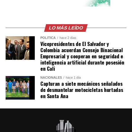
sentencia que el Gobierno mexicano considera ilegal.
El comunicado emitido por las cancillerías no ofreció
mayores detalles sobre el acuerdo para restablecer las
relaciones diplomáticas.
LO MÁS LEÍDO
POLÍTICA
hace 2 días
Sheinbaum también indicó que Chávez viajó a México en
Vicepresidentes de El Salvador y
un avión militar y calificó la entrega del salvoconducto
Colombia acuerdan Consejo Binacional
como «una acción de buena voluntad» de la presidenta
Empresarial y cooperan en seguridad e
inteligencia artificial durante posesión
Keiko Fujimori.
en Cali
Comparte esto:
NACIONALES
hace 1 día
Capturan a siete mecánicos señalados
de desmantelar motocicletas hurtadas
Facebook
X
en Santa Ana
Me gusta esto: