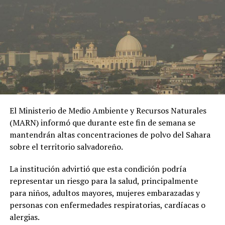
poner en evidencia los riesgos de las relaciones
extramatrimoniales y el uso de material íntimo como
RELATED TOPICS:
ALTA VERAPAZ
CHINANDEGA
herramienta de chantaje.
CONRED
COPECO
DEPRESIÓN TROPICAL CRISTINA
DERRUMBES
EMERGENCIAS CLIMÁTICAS
ESCUINTLA
FUERTES VIENTOS
GUATEMALA
HONDURAS
#OPINE
. El Gaula de la
INUNDACIONES
IZTAPA
LAS PEÑITAS
LEÓN
LLUVIAS EN CENTROAMÉRICA
NICARAGUA
Policía capturó en
OLEAJE ELEVADO
PASO CABALLOS
PONELOYA
PROTECCIÓN CIVIL
SAN JOSÉ ESCUINTLA
SANTA ROSA
Ibagué a una joven de
UP NEXT
19 años señalada de
Accidentes de tránsito dejan seis lesionados en
El Ministerio de Medio Ambiente y Recursos Naturales
Comalapa y San Miguel
extorsionar al hombre
(MARN) informó que durante este fin de semana se
con quien sostuvo una
mantendrán altas concentraciones de polvo del Sahara
DON'T MISS
Condenan a francés tras la muerte de su novia
sobre el territorio salvadoreño.
relación
embarazada atacada por su pitbull
extramatrimonial, a
La institución advirtió que esta condición podría
representar un riesgo para la salud, principalmente
quien amenazaba con
para niños, adultos mayores, mujeres embarazadas y
exponer material íntimo
personas con enfermedades respiratorias, cardíacas o
y contarle a su esposa
alergias.