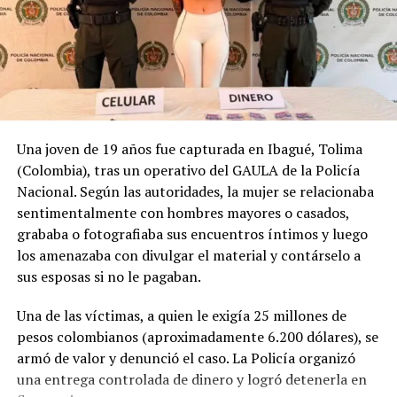
condiciones adversas.
Comparte esto:
Facebook
X
Una joven de 19 años fue capturada en Ibagué, Tolima
(Colombia), tras un operativo del GAULA de la Policía
Nacional. Según las autoridades, la mujer se relacionaba
sentimentalmente con hombres mayores o casados,
Me gusta esto:
grababa o fotografiaba sus encuentros íntimos y luego
los amenazaba con divulgar el material y contárselo a
Cargando...
sus esposas si no le pagaban.
Una de las víctimas, a quien le exigía 25 millones de
pesos colombianos (aproximadamente 6.200 dólares), se
armó de valor y denunció el caso. La Policía organizó
Relacionado
una entrega controlada de dinero y logró detenerla en