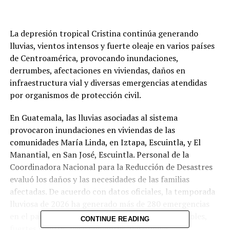
La depresión tropical Cristina continúa generando
lluvias, vientos intensos y fuerte oleaje en varios países
de Centroamérica, provocando inundaciones,
derrumbes, afectaciones en viviendas, daños en
infraestructura vial y diversas emergencias atendidas
por organismos de protección civil.
En Guatemala, las lluvias asociadas al sistema
provocaron inundaciones en viviendas de las
comunidades María Linda, en Iztapa, Escuintla, y El
Manantial, en San José, Escuintla. Personal de la
Coordinadora Nacional para la Reducción de Desastres
evaluó los daños y las necesidades de las familias
afectadas. De acuerdo con datos oficiales, la temporada
lluviosa de 2026 ha generado más de 280 emergencias
en el país, entre ellas inundaciones, caída de árboles,
CONTINUE READING
fuertes vientos, deslizamientos, derrumbes,