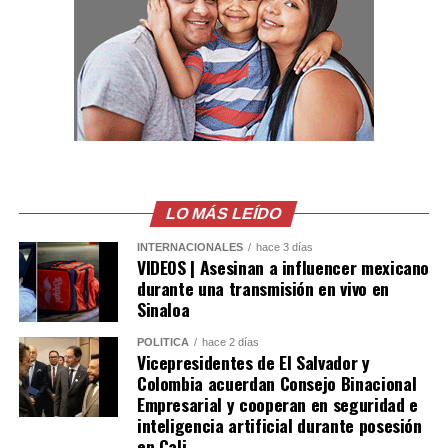
cooperación entre El Salvador y Colombia, así como la
voluntad de continuar fortaleciendo una agenda
bilateral orientada al desarrollo y bienestar de ambos
pueblos.
Comparte esto:
Facebook
X
LO MÁS LEÍDO
Me gusta esto:
INTERNACIONALES
hace 3 días
VIDEOS | Asesinan a influencer mexicano
durante una transmisión en vivo en
Sinaloa
POLÍTICA
hace 2 días
Vicepresidentes de El Salvador y
Colombia acuerdan Consejo Binacional
Empresarial y cooperan en seguridad e
inteligencia artificial durante posesión
en Cali