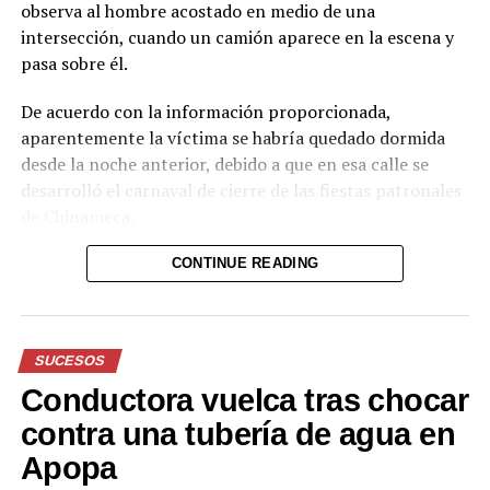
observa al hombre acostado en medio de una
intersección, cuando un camión aparece en la escena y
pasa sobre él.
De acuerdo con la información proporcionada,
aparentemente la víctima se habría quedado dormida
desde la noche anterior, debido a que en esa calle se
desarrolló el carnaval de cierre de las fiestas patronales
de Chinameca.
Hasta el momento, el texto no proporciona información
CONTINUE READING
sobre el estado de salud del hombre ni sobre las
circunstancias posteriores al accidente.
SUCESOS
Reproductor
de
Conductora vuelca tras chocar
vídeo
Durante el acto solemne, se realizó la imposición de la
contra una tubería de agua en
Banda Presidencial al nuevo Jefe de Estado, por parte
Apopa
del Presidente del Congreso, Honorio Henríquez;