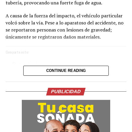
tubería, provocando una fuerte fuga de agua.
A causa de la fuerza del impacto, el vehículo particular
volcó sobre la vía. Pese a lo aparatoso del accidente, no
se reportaron personas con lesiones de gravedad;
únicamente se registraron daños materiales.
Comparte esto:
Facebook
X
CONTINUE READING
La ceremonia, incluyó una oración y reflexión que
acompañaron el inicio de esta nueva etapa de gobierno.
Me gusta esto:
En su intervención, el Presidente de la Espriella, hizo
PUBLICIDAD
importantes anuncios en materia económica, salud,
lucha contra la corrupción, el servicio público y la
seguridad.
La participación del Vicepresidente Ulloa en este
histórico acto reafirma los lazos de amistad y