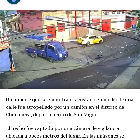
Previo al acto protocolario, el Vicemandatario
salvadoreño, dialogó con el Presidente Abelardo de la
Espriella, a quien envió un afectuoso saludo de parte del
Presidente Bukele y expresó sus mejores deseos al
asumir esta nueva responsabilidad al frente de la nación
colombiana.
Un hombre que se encontraba acostado en medio de una
calle fue atropellado por un camión en el distrito de
Chinameca, departamento de San Miguel.
El hecho fue captado por una cámara de vigilancia
ubicada a pocos metros del lugar. En las imágenes se