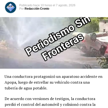
marcando oficialmente el inicio de su mandato
Publicado
hace 10 horas
el
7 agosto, 2026
constitucional. Acto seguido, tomó juramento al José
Por
Redacción Cronio
Manuel Restrepo como Vicepresidente de Colombia.
00:00
00:32
Comparte esto:
Facebook
X
Me gusta esto:
Una conductora protagonizó un aparatoso accidente en
Apopa, luego de estrellar su vehículo contra una
tubería de agua potable.
De acuerdo con versiones de testigos, la conductora
perdió el control del automóvil y colisionó contra la