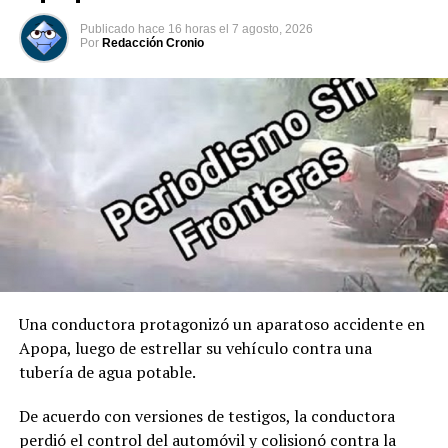
marcando oficialmente el inicio de su mandato
Publicado
hace 16 horas
el
7 agosto, 2026
constitucional. Acto seguido, tomó juramento al José
Por
Redacción Cronio
Manuel Restrepo como Vicepresidente de Colombia.
00:00
00:32
Comparte esto:
Facebook
X
Me gusta esto:
Una conductora protagonizó un aparatoso accidente en
Apopa, luego de estrellar su vehículo contra una
tubería de agua potable.
De acuerdo con versiones de testigos, la conductora
perdió el control del automóvil y colisionó contra la