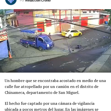
Por
Redacción Cronio
Previo al acto protocolario, el Vicemandatario
salvadoreño, dialogó con el Presidente Abelardo de la
Espriella, a quien envió un afectuoso saludo de parte del
Presidente Bukele y expresó sus mejores deseos al
asumir esta nueva responsabilidad al frente de la nación
colombiana.
Un hombre que se encontraba acostado en medio de una
calle fue atropellado por un camión en el distrito de
Chinameca, departamento de San Miguel.
El hecho fue captado por una cámara de vigilancia
ubicada a pocos metros del lugar. En las imágenes se