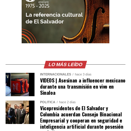
histórico acto reafirma los lazos de amistad y
cooperación entre El Salvador y Colombia, así como la
voluntad de continuar fortaleciendo una agenda
bilateral orientada al desarrollo y bienestar de ambos
pueblos.
Comparte esto:
Facebook
X
LO MÁS LEÍDO
Me gusta esto:
INTERNACIONALES
hace 3 días
VIDEOS | Asesinan a influencer mexicano
durante una transmisión en vivo en
Sinaloa
POLÍTICA
hace 2 días
Vicepresidentes de El Salvador y
Colombia acuerdan Consejo Binacional
Empresarial y cooperan en seguridad e
inteligencia artificial durante posesión