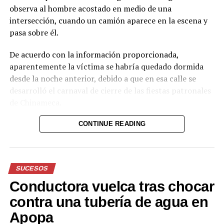
observa al hombre acostado en medio de una
intersección, cuando un camión aparece en la escena y
pasa sobre él.
De acuerdo con la información proporcionada,
aparentemente la víctima se habría quedado dormida
desde la noche anterior, debido a que en esa calle se
desarrolló el carnaval de cierre de las fiestas patronales
de Chinameca.
Hasta el momento, el texto no proporciona información
CONTINUE READING
sobre el estado de salud del hombre ni sobre las
circunstancias posteriores al accidente.
SUCESOS
Reproductor
de
Conductora vuelca tras chocar
vídeo
Durante el acto solemne, se realizó la imposición de la
contra una tubería de agua en
Banda Presidencial al nuevo Jefe de Estado, por parte
Apopa
del Presidente del Congreso, Honorio Henríquez;