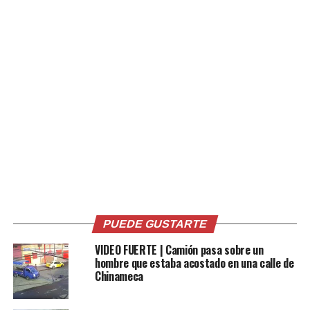
Relacionado
Hombre termina lesionado
Cuatro personas lesionadas
tras accidente vial sobre la
deja accidente de tránsito
carretera Panamericana
sobre la carretera
27 mayo, 2021
Panamericana
En «Nacionales»
8 febrero, 2022
En «Nacionales»
PUEDE GUSTARTE
VIDEO FUERTE | Camión pasa sobre un
hombre que estaba acostado en una calle de
Chinameca
Tres personas resultan