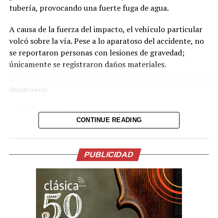
tubería, provocando una fuerte fuga de agua.
A causa de la fuerza del impacto, el vehículo particular
volcó sobre la vía. Pese a lo aparatoso del accidente, no
se reportaron personas con lesiones de gravedad;
únicamente se registraron daños materiales.
Comparte esto:
Facebook
X
CONTINUE READING
La ceremonia, incluyó una oración y reflexión que
acompañaron el inicio de esta nueva etapa de gobierno.
Me gusta esto:
En su intervención, el Presidente de la Espriella, hizo
PUBLICIDAD
importantes anuncios en materia económica, salud,
lucha contra la corrupción, el servicio público y la
seguridad.
La participación del Vicepresidente Ulloa en este