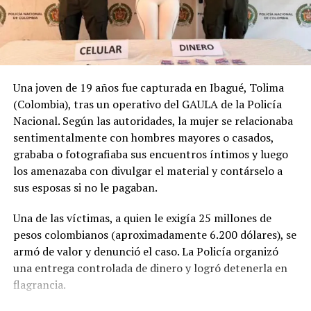
UP NEXT
Según el NHC, Cristina se degrada a depresión tropical
frente a las costas de Centroamérica
DON'T MISS
Cárcel para sujeto que violó a su pareja y la indujo al
Una joven de 19 años fue capturada en Ibagué, Tolima
suicidio
(Colombia), tras un operativo del GAULA de la Policía
Nacional. Según las autoridades, la mujer se relacionaba
sentimentalmente con hombres mayores o casados,
grababa o fotografiaba sus encuentros íntimos y luego
los amenazaba con divulgar el material y contárselo a
sus esposas si no le pagaban.
Una de las víctimas, a quien le exigía 25 millones de
pesos colombianos (aproximadamente 6.200 dólares), se
armó de valor y denunció el caso. La Policía organizó
una entrega controlada de dinero y logró detenerla en
flagrancia.