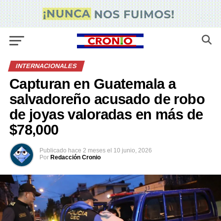
INTERNACIONALES
Capturan en Guatemala a
salvadoreño acusado de robo
de joyas valoradas en más de
$78,000
Publicado
hace 2 meses
el
10 junio, 2026
Por
Redacción Cronio