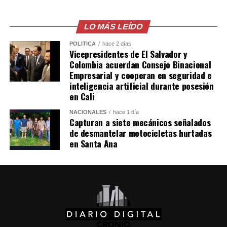
El comunicado emitido por las cancillerías no ofreció
mayores detalles sobre el acuerdo para restablecer las
relaciones diplomáticas.
LO MÁS LEÍDO
POLÍTICA
hace 2 días
Sheinbaum también indicó que Chávez viajó a México en
Vicepresidentes de El Salvador y
un avión militar y calificó la entrega del salvoconducto
Colombia acuerdan Consejo Binacional
como «una acción de buena voluntad» de la presidenta
Empresarial y cooperan en seguridad e
inteligencia artificial durante posesión
Keiko Fujimori.
en Cali
Comparte esto:
NACIONALES
hace 1 día
Capturan a siete mecánicos señalados
de desmantelar motocicletas hurtadas
Facebook
X
en Santa Ana
Me gusta esto: