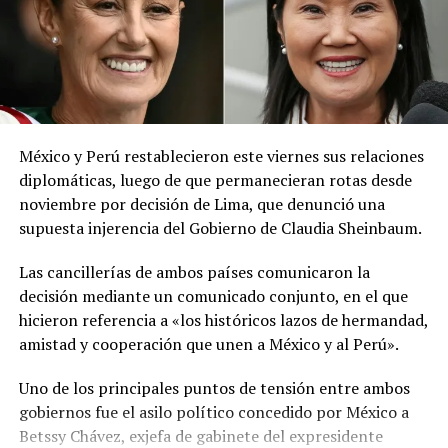
El ministerio agregó que, pese a la presencia del polvo
del Sahara, se esperan lluvias durante los próximos días,
por lo que pidió a la población mantenerse atenta a la
información oficial sobre las condiciones
meteorológicas.
México y Perú restablecieron este viernes sus relaciones
Las autoridades reiteraron el llamado a consultar los
diplomáticas, luego de que permanecieran rotas desde
canales oficiales del MARN y adoptar las medidas de
noviembre por decisión de Lima, que denunció una
prevención necesarias para reducir los efectos de este
supuesta injerencia del Gobierno de Claudia Sheinbaum.
fenómeno atmosférico, especialmente entre las
personas con mayor riesgo de complicaciones de salud.
Las cancillerías de ambos países comunicaron la
decisión mediante un comunicado conjunto, en el que
Comparte esto:
hicieron referencia a «los históricos lazos de hermandad,
amistad y cooperación que unen a México y al Perú».
Facebook
X
Uno de los principales puntos de tensión entre ambos
gobiernos fue el asilo político concedido por México a
Me gusta esto:
Betssy Chávez, exjefa de gabinete del expresidente