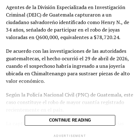
Agentes de la División Especializada en Investigación
Criminal (DEIC) de Guatemala capturaron a un
ciudadano salvadoreño identificado como Henry N., de
34 años, señalado de participar en el robo de joyas
valoradas en Q600,000, equivalentes a $78,720.24.
De acuerdo con las investigaciones de las autoridades
guatemaltecas, el hecho ocurrió el 29 de abril de 2026,
cuando el sospechoso habría ingresado a una joyería
ubicada en Chimaltenango para sustraer piezas de alto
valor económico.
Según la Policía Nacional Civil (PNC) de Guatemala, este
caso constituye el robo de mayor cuantía registrado
recientemente en el país.
CONTINUE READING
La captura fue realizada tras una serie de diligencias
desarrolladas por investigadores de la DEIC y fiscales del
ADVERTISEMENT
Ministerio Público, quienes presentaron los elementos