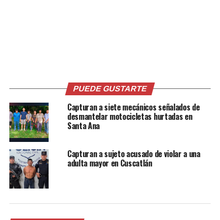
Me gusta esto:
PUEDE GUSTARTE
Capturan a siete mecánicos señalados de
desmantelar motocicletas hurtadas en
Relacionado
Santa Ana
Capturan a sujeto acusado de violar a una
adulta mayor en Cuscatlán
Capturan a salvadoreño
Salvadoreño es recapturado
acusado de robo agravado
por ser sospechoso del
en Guatemala
crimen de su pareja en
16 noviembre, 2021
Guatemala
En «Internacionales»
31 agosto, 2021