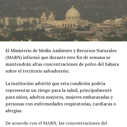
herramienta de chantaje.
#OPINE
. El Gaula de la
Policía capturó en
Ibagué a una joven de
19 años señalada de
El Ministerio de Medio Ambiente y Recursos Naturales
extorsionar al hombre
(MARN) informó que durante este fin de semana se
con quien sostuvo una
mantendrán altas concentraciones de polvo del Sahara
sobre el territorio salvadoreño.
relación
extramatrimonial, a
La institución advirtió que esta condición podría
representar un riesgo para la salud, principalmente
quien amenazaba con
para niños, adultos mayores, mujeres embarazadas y
exponer material íntimo
personas con enfermedades respiratorias, cardíacas o
y contarle a su esposa
alergias.
si no le entregaba la
De acuerdo con el MARN, las concentraciones del