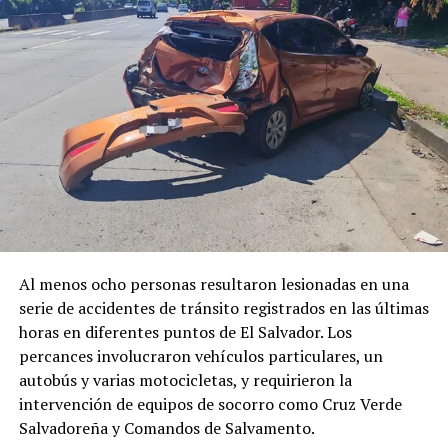
Sicario de la Mara
En cierre de fronteras a
Salvatrucha es capturado en
pandillas, Guatemala ha
Guatemala
detenido a 290 terroristas
23 marzo, 2026
salvadoreños
En «Principal»
18 mayo, 2026
En «Principal»
Al menos ocho personas resultaron lesionadas en una
Capturan a pandilleros
serie de accidentes de tránsito registrados en las últimas
salvadoreños que escondían
horas en diferentes puntos de El Salvador. Los
armas, droga y dinero en
Guatemala
percances involucraron vehículos particulares, un
1 julio, 2024
autobús y varias motocicletas, y requirieron la
En «Nacionales»
intervención de equipos de socorro como Cruz Verde
Salvadoreña y Comandos de Salvamento.