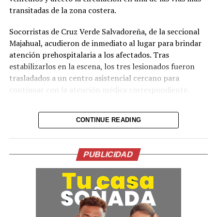
transitadas de la zona costera.
Socorristas de Cruz Verde Salvadoreña, de la seccional
Majahual, acudieron de inmediato al lugar para brindar
atención prehospitalaria a los afectados. Tras
estabilizarlos en la escena, los tres lesionados fueron
trasladados a un centro asistencial cercano para
continuar con la atención médica correspondiente.
El accidente provocó restricciones temporales en el
CONTINUE READING
tráfico, ya que el vehículo particular quedó bloqueando
uno de los carriles, mientras que el camión se salió de la
carretera. Las autoridades recomendaron a los
PUBLICIDAD
conductores extremar precauciones en la zona mientras
se normalizaba el paso vehicular.
Hasta el momento no se han dado a conocer las causas
exactas del percance ni la identidad de los involucrados.
El siniestro se suma a los accidentes reportados en la