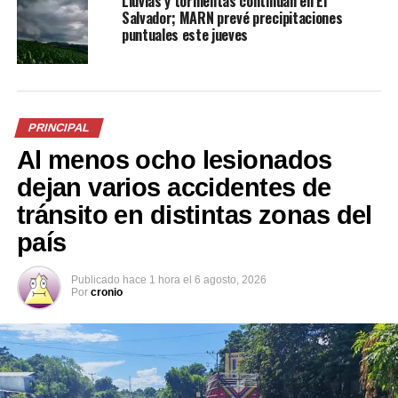
Lluvias y tormentas continúan en El
Salvador; MARN prevé precipitaciones
puntuales este jueves
Comparte esto:
Facebook
X
PRINCIPAL
Al menos ocho lesionados
dejan varios accidentes de
Me gusta esto:
tránsito en distintas zonas del
país
Publicado
hace 1 hora
el
6 agosto, 2026
Por
cronio
Relacionado