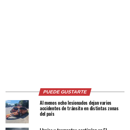
Entre las capturas más recientes se encuentra la de
Jesús Esaú Santa María Reyes, alias “Black”, señalado
como integrante de la Mara Salvatrucha. Las
autoridades informaron que mantenía una orden de
captura vigente por feminicidio agravado en El Salvador
y que fue trasladado a la frontera de San Cristóbal, en
Jutiapa, para ser entregado a la Policía salvadoreña.
Asimismo, la PNC de Guatemala reportó la recepción de
Roberto Rolando Velásquez Andrade, de 27 años, alias
“Seco”, identificado como integrante de la pandilla 18 y
requerido en El Salvador por delitos relacionados con
armas de fuego. Según la institución, será entregado a
PUEDE GUSTARTE
las autoridades salvadoreñas en la frontera de Jutiapa.
Al menos ocho lesionados dejan varios
accidentes de tránsito en distintas zonas
Las autoridades guatemaltecas detallaron que entre
del país
enero de 2024 y el 10 de junio de 2026 han detenido a un
total de 303 pandilleros salvadoreños.