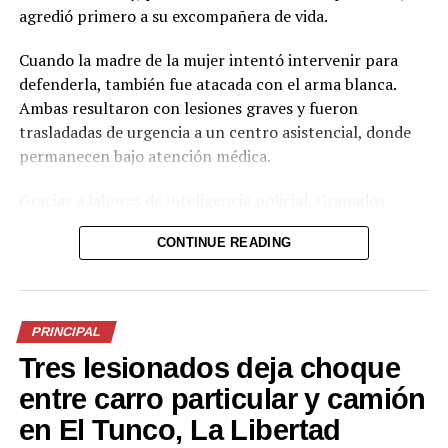
agredió primero a su excompañera de vida.
Cuando la madre de la mujer intentó intervenir para
defenderla, también fue atacada con el arma blanca.
Ambas resultaron con lesiones graves y fueron
trasladadas de urgencia a un centro asistencial, donde
Comparte esto:
permanecen bajo atención médica.
Facebook
X
Gracias a labores de inteligencia policial, Granados
Masferrer fue localizado y detenido el martes en la
CONTINUE READING
colonia Ciudad Toledo, del mismo municipio. El
Me gusta esto:
imputado será remitido ante las autoridades judiciales
por el delito de intento de homicidio.
PRINCIPAL
La PNC aprovechó el caso para reiterar su llamado al
Tres lesionados deja choque
respeto a la vida y advirtió que quienes cometan este
tipo de agresiones enfrentarán las consecuencias
entre carro particular y camión
legales correspondientes.
en El Tunco, La Libertad