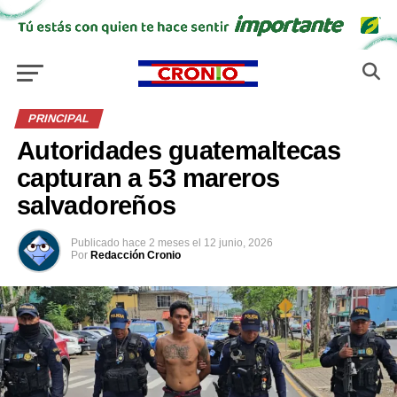
PRINCIPAL
Autoridades guatemaltecas
capturan a 53 mareros
salvadoreños
Publicado
hace 2 meses
el
12 junio, 2026
Por
Redacción Cronio