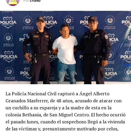
del país.
Por
cronio
Según datos del Observatorio Nacional de Seguridad
Vial, entre el 1 de enero y el 4 de agosto de 2026 se han
registrado 13,494 accidentes de tránsito, con 9,372
personas lesionadas y 865 fallecidas. Las principales
causas continúan siendo la distracción del conductor, la
invasión de carril, el no respeto a las señales
prioritarias, no guardar la distancia de seguridad y la
velocidad inadecuada.
La Policía Nacional Civil capturó a Ángel Alberto
Granados Masferrer, de 48 años, acusado de atacar con
un cuchillo a su expareja y a la madre de esta en la
colonia Bethania, de San Miguel Centro. El hecho ocurrió
el pasado lunes, cuando el sospechoso llegó a la vivienda
de las víctimas y, presuntamente motivado por celos,