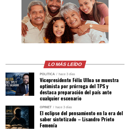
carretera Litoral, una ruta de alto flujo turístico y
comercial que exige mayor atención de los conductores,
especialmente en horarios de mayor afluencia.
LO MÁS LEÍDO
POLÍTICA
hace 3 días
Vicepresidente Félix Ulloa se muestra
optimista por prórroga del TPS y
destaca preparación del país ante
cualquier escenario
OPINET
hace 3 días
El eclipse del pensamiento en la era del
saber sintetizado – Lisandro Prieto
Femenía