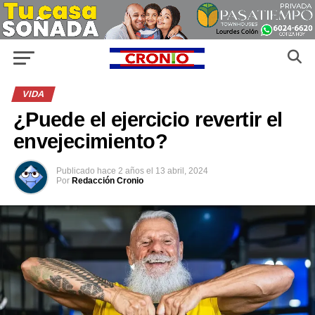
VIDA
¿Puede el ejercicio revertir el
envejecimiento?
Publicado
hace 2 años
el
13 abril, 2024
Por
Redacción Cronio