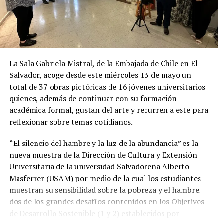
RELATED TOPICS:
EJERCICIO
ENVEJECIMIENTO
PRINCIPAL
UP NEXT
Encuesta revela que los temas de salud ocupan el primer
lugar en los beneficios de las empresas
La Sala Gabriela Mistral, de la Embajada de Chile en El
DON'T MISS
Mitos y verdades del virus del Papiloma Humano
Salvador, acoge desde este miércoles 13 de mayo un
total de 37 obras pictóricas de 16 jóvenes universitarios
quienes, además de continuar con su formación
académica formal, gustan del arte y recurren a este para
reflexionar sobre temas cotidianos.
“El silencio del hambre y la luz de la abundancia” es la
nueva muestra de la Dirección de Cultura y Extensión
Universitaria de la universidad Salvadoreña Alberto
Masferrer (USAM) por medio de la cual los estudiantes
muestran su sensibilidad sobre la pobreza y el hambre,
dos de los grandes desafíos contenidos en los Objetivos
de Desarrollo Sostenible (1 y 2) establecidos por