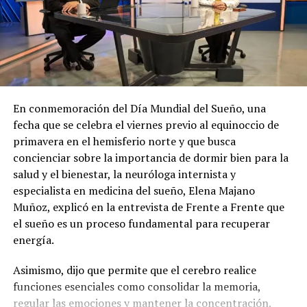
En conmemoración del Día Mundial del Sueño, una
fecha que se celebra el viernes previo al equinoccio de
primavera en el hemisferio norte y que busca
concienciar sobre la importancia de dormir bien para la
salud y el bienestar, la neuróloga internista y
especialista en medicina del sueño, Elena Majano
María Soledad Morales, embajadora de Chile en El
Muñoz, explicó en la entrevista de Frente a Frente que
Salvador, destacó la participación de los jóvenes
el sueño es un proceso fundamental para recuperar
expositores y recordó que es la segunda muestra de este
energía.
tipo que se recibe en su sede diplomática.
Asimismo, dijo que permite que el cerebro realice
funciones esenciales como consolidar la memoria,
regular las emociones y mantener la concentración.