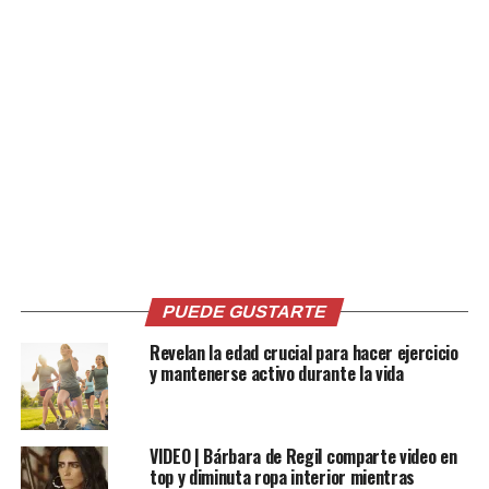
mundo dice que ‘es solo parte del envejecimiento’, pero
esto no tiene por qué ser cierto», resumió.
Comparte esto:
Facebook
X
Me gusta esto:
PUEDE GUSTARTE
Revelan la edad crucial para hacer ejercicio
y mantenerse activo durante la vida
VIDEO | Bárbara de Regil comparte video en
Relacionado
top y diminuta ropa interior mientras