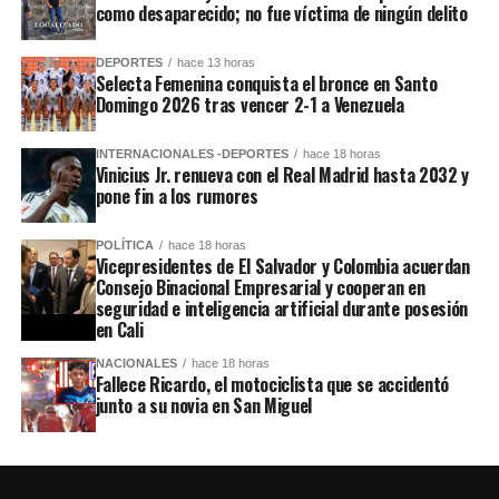
como desaparecido; no fue víctima de ningún delito
DEPORTES
hace 13 horas
Selecta Femenina conquista el bronce en Santo
Domingo 2026 tras vencer 2-1 a Venezuela
INTERNACIONALES -DEPORTES
hace 18 horas
Vinicius Jr. renueva con el Real Madrid hasta 2032 y
pone fin a los rumores
POLÍTICA
hace 18 horas
Vicepresidentes de El Salvador y Colombia acuerdan
Consejo Binacional Empresarial y cooperan en
seguridad e inteligencia artificial durante posesión
en Cali
NACIONALES
hace 18 horas
Fallece Ricardo, el motociclista que se accidentó
junto a su novia en San Miguel