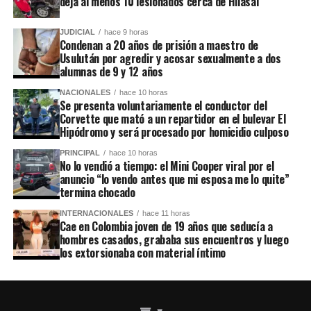
deja al menos 10 lesionados cerca de Hilasal
JUDICIAL
hace 9 horas
Condenan a 20 años de prisión a maestro de
Usulután por agredir y acosar sexualmente a dos
alumnas de 9 y 12 años
NACIONALES
hace 10 horas
Se presenta voluntariamente el conductor del
Corvette que mató a un repartidor en el bulevar El
Hipódromo y será procesado por homicidio culposo
PRINCIPAL
hace 10 horas
No lo vendió a tiempo: el Mini Cooper viral por el
anuncio “lo vendo antes que mi esposa me lo quite”
termina chocado
INTERNACIONALES
hace 11 horas
Cae en Colombia joven de 19 años que seducía a
hombres casados, grababa sus encuentros y luego
los extorsionaba con material íntimo