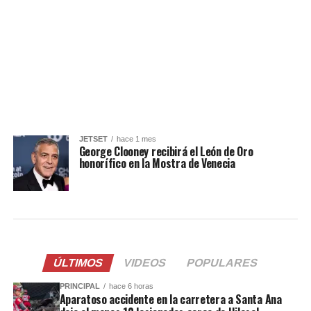
JETSET
hace 1 mes
George Clooney recibirá el León de Oro
honorífico en la Mostra de Venecia
ÚLTIMOS
VIDEOS
POPULARES
PRINCIPAL
hace 6 horas
Aparatoso accidente en la carretera a Santa Ana