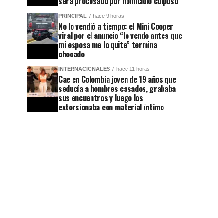
será procesado por homicidio culposo
PRINCIPAL
hace 9 horas
No lo vendió a tiempo: el Mini Cooper
viral por el anuncio “lo vendo antes que
mi esposa me lo quite” termina
chocado
INTERNACIONALES
hace 11 horas
Cae en Colombia joven de 19 años que
seducía a hombres casados, grababa
sus encuentros y luego los
extorsionaba con material íntimo