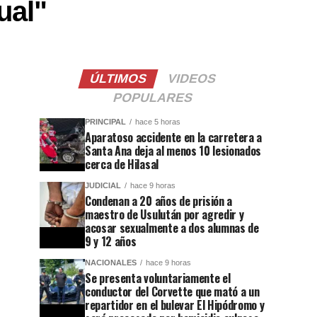
ual"
ÚLTIMOS
VIDEOS
POPULARES
PRINCIPAL
hace 5 horas
Aparatoso accidente en la carretera a
Santa Ana deja al menos 10 lesionados
cerca de Hilasal
JUDICIAL
hace 9 horas
Condenan a 20 años de prisión a
maestro de Usulután por agredir y
acosar sexualmente a dos alumnas de
9 y 12 años
NACIONALES
hace 9 horas
Se presenta voluntariamente el
conductor del Corvette que mató a un
repartidor en el bulevar El Hipódromo y