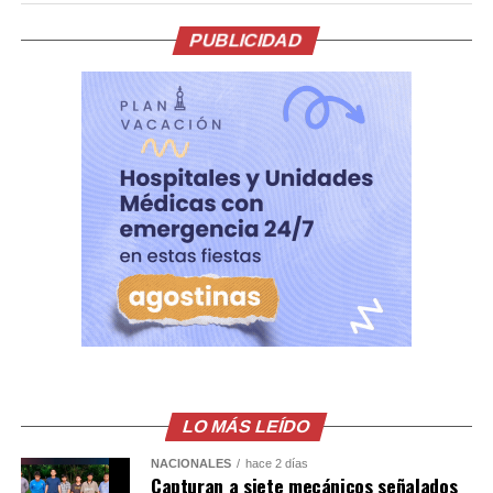
México. La entrega del documento constituía una
condición de su Gobierno para avanzar en el
PUBLICIDAD
restablecimiento de las relaciones diplomáticas.
La relación entre ambos países comenzó a deteriorarse
tras la caída y detención de Castillo por su intento de
disolver el Congreso a finales de 2022. En ese momento,
México concedió asilo a la esposa y los hijos del
exmandatario.
Posteriormente, la justicia peruana condenó a Castillo
en 2025 a más de 11 años de cárcel por esos actos, una
sentencia que el Gobierno mexicano considera ilegal.
El comunicado emitido por las cancillerías no ofreció
mayores detalles sobre el acuerdo para restablecer las
relaciones diplomáticas.
LO MÁS LEÍDO
NACIONALES
hace 2 días
Sheinbaum también indicó que Chávez viajó a México en
Capturan a siete mecánicos señalados