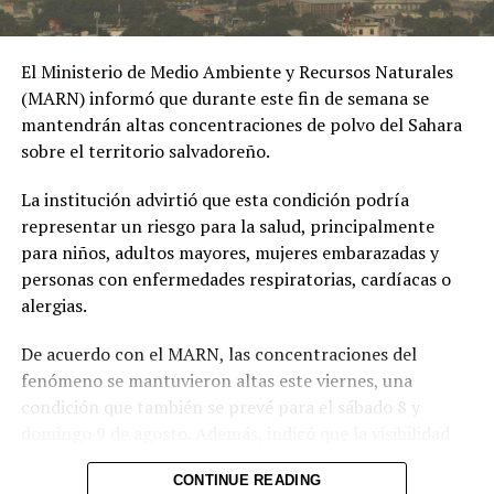
Ibagué a una joven de
19 años señalada de
El Ministerio de Medio Ambiente y Recursos Naturales
extorsionar al hombre
(MARN) informó que durante este fin de semana se
con quien sostuvo una
mantendrán altas concentraciones de polvo del Sahara
sobre el territorio salvadoreño.
relación
extramatrimonial, a
La institución advirtió que esta condición podría
representar un riesgo para la salud, principalmente
quien amenazaba con
para niños, adultos mayores, mujeres embarazadas y
exponer material íntimo
personas con enfermedades respiratorias, cardíacas o
y contarle a su esposa
alergias.
si no le entregaba la
De acuerdo con el MARN, las concentraciones del
suma de 25 millones de
fenómeno se mantuvieron altas este viernes, una
condición que también se prevé para el sábado 8 y
pesos.
domingo 9 de agosto. Además, indicó que la visibilidad
pic.twitter.com/MmwPQe2n
permanecerá brumosa y que el nivel de riesgo para la
CONTINUE READING
salud es alto.