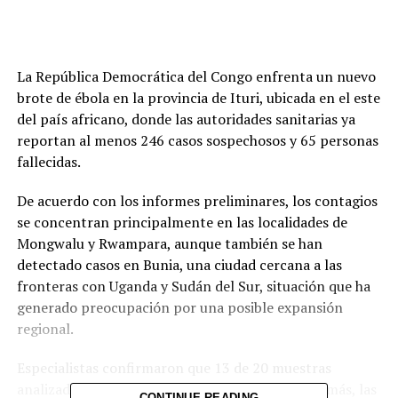
La República Democrática del Congo enfrenta un nuevo
brote de ébola en la provincia de Ituri, ubicada en el este
del país africano, donde las autoridades sanitarias ya
reportan al menos 246 casos sospechosos y 65 personas
fallecidas.
De acuerdo con los informes preliminares, los contagios
se concentran principalmente en las localidades de
Mongwalu y Rwampara, aunque también se han
detectado casos en Bunia, una ciudad cercana a las
fronteras con Uganda y Sudán del Sur, situación que ha
generado preocupación por una posible expansión
regional.
Especialistas confirmaron que 13 de 20 muestras
analizadas dieron positivo al virus del ébola. Además, las
CONTINUE READING