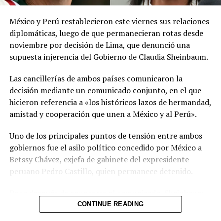
meteorológicas.
México y Perú restablecieron este viernes sus relaciones
Las autoridades reiteraron el llamado a consultar los
diplomáticas, luego de que permanecieran rotas desde
canales oficiales del MARN y adoptar las medidas de
noviembre por decisión de Lima, que denunció una
prevención necesarias para reducir los efectos de este
supuesta injerencia del Gobierno de Claudia Sheinbaum.
fenómeno atmosférico, especialmente entre las
personas con mayor riesgo de complicaciones de salud.
Las cancillerías de ambos países comunicaron la
decisión mediante un comunicado conjunto, en el que
Comparte esto:
hicieron referencia a «los históricos lazos de hermandad,
amistad y cooperación que unen a México y al Perú».
Facebook
X
Uno de los principales puntos de tensión entre ambos
gobiernos fue el asilo político concedido por México a
Me gusta esto:
Betssy Chávez, exjefa de gabinete del expresidente
peruano Pedro Castillo, quien permanece detenido.
Poco después de conocerse el comunicado, Sheinbaum
informó durante su conferencia diaria que Chávez había
CONTINUE READING
recibido el salvoconducto y estaba a punto de llegar a