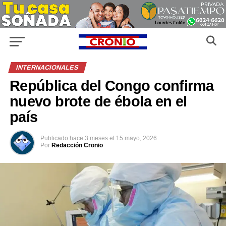
INTERNACIONALES
República del Congo confirma
nuevo brote de ébola en el
país
Publicado
hace 3 meses
el
15 mayo, 2026
Por
Redacción Cronio