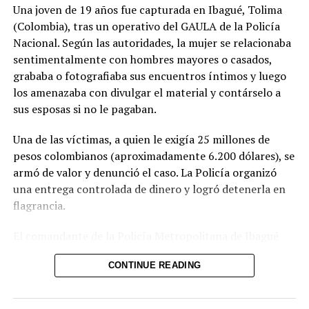
Una joven de 19 años fue capturada en Ibagué, Tolima
UP NEXT
Maradona podría haber mejorado con un diurético,
(Colombia), tras un operativo del GAULA de la Policía
señala médico en juicio por su muerte
Nacional. Según las autoridades, la mujer se relacionaba
sentimentalmente con hombres mayores o casados,
DON'T MISS
Presidente Trump logra “acuerdos fantásticos” tras
grababa o fotografiaba sus encuentros íntimos y luego
visita oficial a China
los amenazaba con divulgar el material y contárselo a
sus esposas si no le pagaban.
Una de las víctimas, a quien le exigía 25 millones de
pesos colombianos (aproximadamente 6.200 dólares), se
armó de valor y denunció el caso. La Policía organizó
una entrega controlada de dinero y logró detenerla en
flagrancia.
El comandante de la Policía Metropolitana de Ibagué
explicó que la joven “seducía con sus encantos a
CONTINUE READING
hombres que tenían familia” y, una vez obtenía el
material comprometedor, iniciaba el chantaje. Las
autoridades no descartan que existan más víctimas y