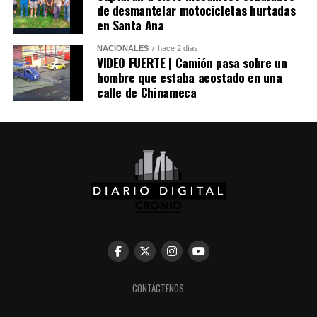
un avión militar y calificó la entrega del salvoconducto
de desmantelar motocicletas hurtadas
como «una acción de buena voluntad» de la presidenta
en Santa Ana
Keiko Fujimori.
NACIONALES
hace 2 días
VIDEO FUERTE | Camión pasa sobre un
hombre que estaba acostado en una
Comparte esto:
calle de Chinameca
Facebook
X
Me gusta esto:
CONTÁCTENOS