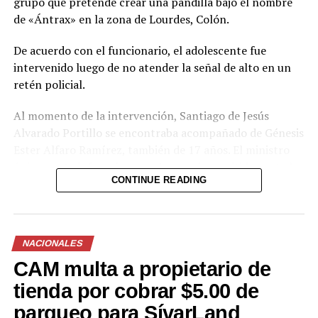
grupo que pretende crear una pandilla bajo el nombre
de «Ántrax» en la zona de Lourdes, Colón.
De acuerdo con el funcionario, el adolescente fue
intervenido luego de no atender la señal de alto en un
retén policial.
Al momento de la intervención, Santiago de Jesús
Alvarado Portillo se encontraba acompañado de Génesis
Ester Alfaro Ramírez, también de 17 años. El ministro
únicamente informó que ambos serán remitidos ante las
CONTINUE READING
autoridades correspondientes para ser procesados.
Villatoro afirmó que las autoridades cuentan con la
capacidad para detectar e interrumpir a tiempo el
NACIONALES
surgimiento de organizaciones emergentes que intenten
CAM multa a propietario de
operar bajo nuevas denominaciones. Asimismo, aseguró
que no permitirán que se repliquen las prácticas
tienda por cobrar $5.00 de
criminales del pasado y que cualquier célula que
parqueo para SívarLand
pretenda operar bajo esos parámetros será