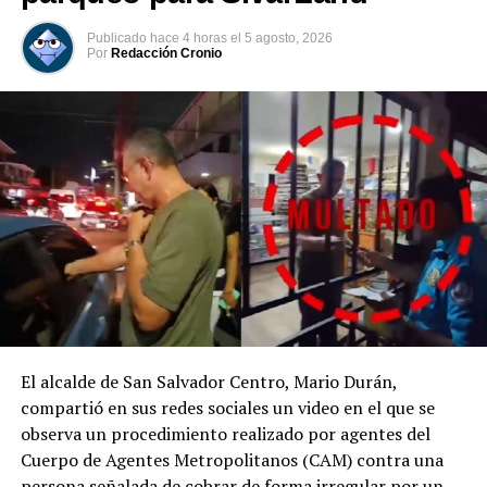
desmantelada y sus integrantes llevados ante la justicia.
Publicado
hace 4 horas
el
5 agosto, 2026
Por
Redacción Cronio
Comparte esto:
Facebook
X
Me gusta esto:
El alcalde de San Salvador Centro, Mario Durán,
compartió en sus redes sociales un video en el que se
observa un procedimiento realizado por agentes del
Cuerpo de Agentes Metropolitanos (CAM) contra una
persona señalada de cobrar de forma irregular por un