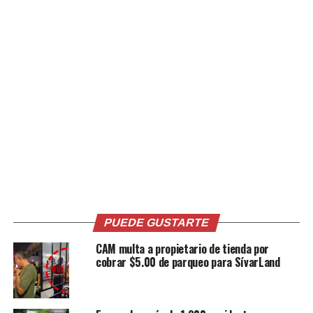
Relacionado
Un degenerado emborrachó
Mujer mata a su hermano
a la novia para luego violar a
durante altercado por el uso
su hija
de una lavadora
2 enero, 2019
13 febrero, 2025
En «Internacionales»
En «Internacionales»
PUEDE GUSTARTE
CAM multa a propietario de tienda por
cobrar $5.00 de parqueo para SívarLand
Capturan a hombre que
asesinó a golpes a su
hermano tras una discusión