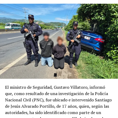
Nuestro compromiso es ofrecer una experiencia
aeroportuaria más cómoda, accesible y amigable,
fortaleciendo la atención a quienes viajan con niños y
convirtiendo su llegada a El Salvador en un momento
especial.
Comparte esto:
Facebook
X
Me gusta esto:
El ministro de Seguridad, Gustavo Villatoro, informó
que, como resultado de una investigación de la Policía
Nacional Civil (PNC), fue ubicado e intervenido Santiago
de Jesús Alvarado Portillo, de 17 años, quien, según las
autoridades, ha sido identificado como parte de un