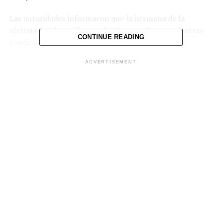
Las autoridades informaron que la hermana de la
víctima fue detenida en relación con el caso, mientras
CONTINUE READING
continúan las investigaciones para esclarecer lo
ocurrido.
ADVERTISEMENT
Comparte esto:
Facebook
X
Me gusta esto: