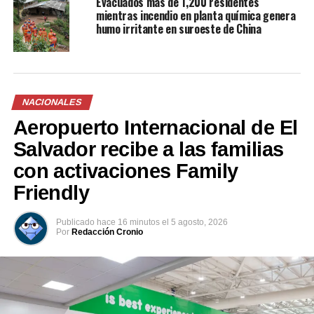
Evacuados más de 1,200 residentes
19 abril, 2024
mientras incendio en planta química genera
En «Nacionales»
humo irritante en suroeste de China
RELATED TOPICS:
ARMA BLANCA
AUTORIDADES
COSTA RICA
DETENCION
DISCUSIÓN FAMILIAR
FRANCIS ELENA S.
GUÁPILES
HECHO VIOLENTO
HERMANA DETENIDA
INVESTIGACIÓN POLICIAL
LIMÓN
NACIONALES
MUJER FALLECIDA
POCOCÍ
SECTOR CASCADAS
SUCESO EN COSTA RICA
Aeropuerto Internacional de El
Salvador recibe a las familias
UP NEXT
Alejandro Gutman imparte Masterclass ADN de la
con activaciones Family
Pobreza y la Cultura de Integración a los 40,000
participantes en Proceso Formativo
Friendly
DON'T MISS
Publicado
hace 16 minutos
el
5 agosto, 2026
Tres motociclistas lesionados tras fuerte accidente en
Por
Redacción Cronio
carretera Panamericana