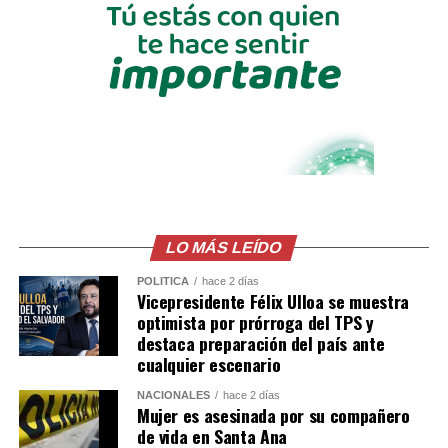
compartió en sus redes
sociales un vídeo que
muestra que las
personas no siguen
acatando las
disposiciones de la
comuna y siguen
cobrando parqueo a las
LO MÁS LEÍDO
familias que llegan a
POLÍTICA
hace 2 días
Vicepresidente Félix Ulloa se muestra
disfrutar de SívarLand.
optimista por prórroga del TPS y
destaca preparación del país ante
Te contamos:…
cualquier escenario
pic.twitter.com/rieFL19wiF
NACIONALES
hace 2 días
Mujer es asesinada por su compañero
de vida en Santa Ana
— Diario Digital Cronio