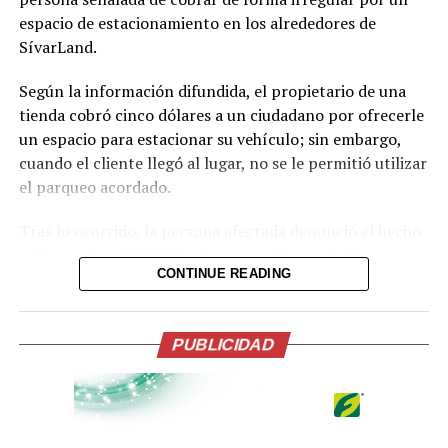
espacio de estacionamiento en los alrededores de
SívarLand.
Según la información difundida, el propietario de una
tienda cobró cinco dólares a un ciudadano por ofrecerle
un espacio para estacionar su vehículo; sin embargo,
cuando el cliente llegó al lugar, no se le permitió utilizar
el parqueo acordado.
Tras lo ocurrido, la persona afectada denunció el hecho
ante agentes del CAM, quienes acudieron al sitio para
CONTINUE READING
intervenir.
#NACIONALES
El
PUBLICIDAD
alcalde de
@alcaldia_ss
,
@marioduran
,