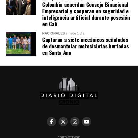
un avión militar y calificó la entrega del salvoconducto
Colombia acuerdan Consejo Binacional
como «una acción de buena voluntad» de la presidenta
Empresarial y cooperan en seguridad e
inteligencia artificial durante posesión
Keiko Fujimori.
en Cali
Comparte esto:
NACIONALES
hace 1 día
Capturan a siete mecánicos señalados
de desmantelar motocicletas hurtadas
Facebook
X
en Santa Ana
Me gusta esto:
CONTÁCTENOS