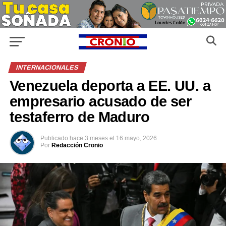
INTERNACIONALES
Venezuela deporta a EE. UU. a
empresario acusado de ser
testaferro de Maduro
Publicado
hace 3 meses
el
16 mayo, 2026
Por
Redacción Cronio