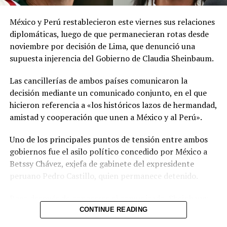
meteorológicas.
México y Perú restablecieron este viernes sus relaciones
Las autoridades reiteraron el llamado a consultar los
diplomáticas, luego de que permanecieran rotas desde
canales oficiales del MARN y adoptar las medidas de
noviembre por decisión de Lima, que denunció una
prevención necesarias para reducir los efectos de este
supuesta injerencia del Gobierno de Claudia Sheinbaum.
fenómeno atmosférico, especialmente entre las
personas con mayor riesgo de complicaciones de salud.
Las cancillerías de ambos países comunicaron la
decisión mediante un comunicado conjunto, en el que
Comparte esto:
hicieron referencia a «los históricos lazos de hermandad,
amistad y cooperación que unen a México y al Perú».
Facebook
X
Uno de los principales puntos de tensión entre ambos
gobiernos fue el asilo político concedido por México a
Me gusta esto:
Betssy Chávez, exjefa de gabinete del expresidente
peruano Pedro Castillo, quien permanece detenido.
Poco después de conocerse el comunicado, Sheinbaum
informó durante su conferencia diaria que Chávez había
CONTINUE READING
recibido el salvoconducto y estaba a punto de llegar a