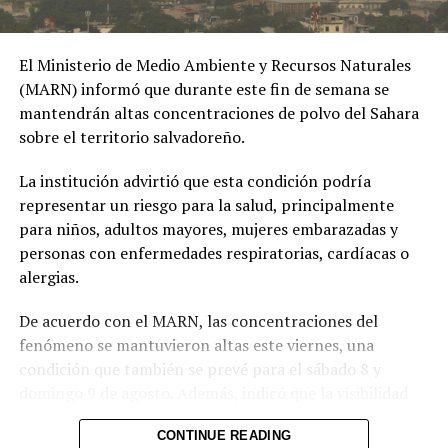
Ibagué a una joven de
19 años señalada de
El Ministerio de Medio Ambiente y Recursos Naturales
extorsionar al hombre
(MARN) informó que durante este fin de semana se
EE.UU. libera de sanciones a
con quien sostuvo una
mantendrán altas concentraciones de polvo del Sahara
sobrino de la primera dama
sobre el territorio salvadoreño.
relación
de Venezuela
18 junio, 2022
extramatrimonial, a
La institución advirtió que esta condición podría
En «Internacionales»
representar un riesgo para la salud, principalmente
quien amenazaba con
para niños, adultos mayores, mujeres embarazadas y
exponer material íntimo
RELATED TOPICS:
personas con enfermedades respiratorias, cardíacas o
y contarle a su esposa
alergias.
UP NEXT
Arrestan a extesorero y aliado del presidente Ortega en
si no le entregaba la
Nicaragua
De acuerdo con el MARN, las concentraciones del
suma de 25 millones de
fenómeno se mantuvieron altas este viernes, una
DON'T MISS
condición que también se prevé para el sábado 8 y
Ocho heridos en un atropello múltiple en el norte de
pesos.
Italia
domingo 9 de agosto. Además, indicó que la visibilidad
pic.twitter.com/MmwPQe2n
permanecerá brumosa y que el nivel de riesgo para la
CONTINUE READING
salud es alto.