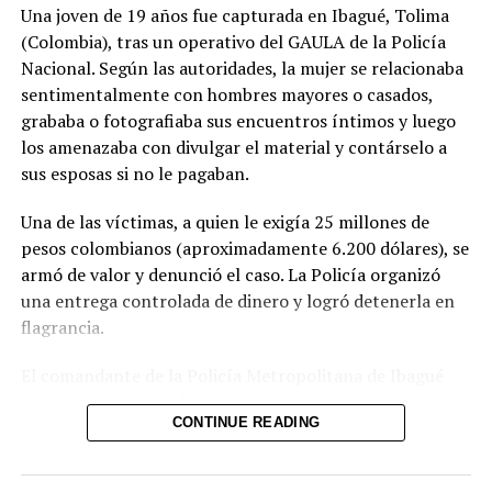
Una joven de 19 años fue capturada en Ibagué, Tolima
Maduro hasta su caída.
(Colombia), tras un operativo del GAULA de la Policía
Nacional. Según las autoridades, la mujer se relacionaba
Bajo la administración de Rodríguez, que gobierna bajo
sentimentalmente con hombres mayores o casados,
fuertes presiones de Estados Unidos, Saab no sobrevivió
grababa o fotografiaba sus encuentros íntimos y luego
ni siquiera un mes en el Gobierno. Fue destituido
los amenazaba con divulgar el material y contárselo a
rápidamente de ambos cargos.
sus esposas si no le pagaban.
Su esposa, Camilla Fabri, quien fungía como
Una de las víctimas, a quien le exigía 25 millones de
viceministra de Relaciones Exteriores a la vez que
pesos colombianos (aproximadamente 6.200 dólares), se
encabezaba un programa migratorio, también fue
armó de valor y denunció el caso. La Policía organizó
cesada en marzo.
una entrega controlada de dinero y logró detenerla en
flagrancia.
Comparte esto:
El comandante de la Policía Metropolitana de Ibagué
explicó que la joven “seducía con sus encantos a
CONTINUE READING
hombres que tenían familia” y, una vez obtenía el
Facebook
X
material comprometedor, iniciaba el chantaje. Las
autoridades no descartan que existan más víctimas y