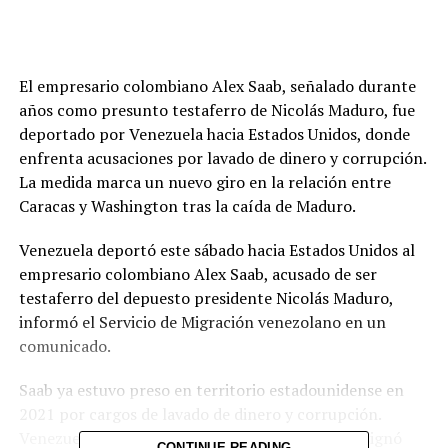
El empresario colombiano Alex Saab, señalado durante
años como presunto testaferro de Nicolás Maduro, fue
deportado por Venezuela hacia Estados Unidos, donde
enfrenta acusaciones por lavado de dinero y corrupción.
La medida marca un nuevo giro en la relación entre
Caracas y Washington tras la caída de Maduro.
Venezuela deportó este sábado hacia Estados Unidos al
empresario colombiano Alex Saab, acusado de ser
testaferro del depuesto presidente Nicolás Maduro,
informó el Servicio de Migración venezolano en un
comunicado.
Saab ya estuvo preso en territorio estadounidense en
2021 por cargos de lavado de dinero y corrupción.
Venezuela negoció su liberación en 2023 y lo designó
CONTINUE READING