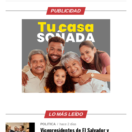
México. La entrega del documento constituía una
condición de su Gobierno para avanzar en el
PUBLICIDAD
restablecimiento de las relaciones diplomáticas.
La relación entre ambos países comenzó a deteriorarse
tras la caída y detención de Castillo por su intento de
disolver el Congreso a finales de 2022. En ese momento,
México concedió asilo a la esposa y los hijos del
exmandatario.
Posteriormente, la justicia peruana condenó a Castillo
en 2025 a más de 11 años de cárcel por esos actos, una
sentencia que el Gobierno mexicano considera ilegal.
El comunicado emitido por las cancillerías no ofreció
mayores detalles sobre el acuerdo para restablecer las
relaciones diplomáticas.
LO MÁS LEÍDO
POLÍTICA
hace 2 días
Sheinbaum también indicó que Chávez viajó a México en
Vicepresidentes de El Salvador y