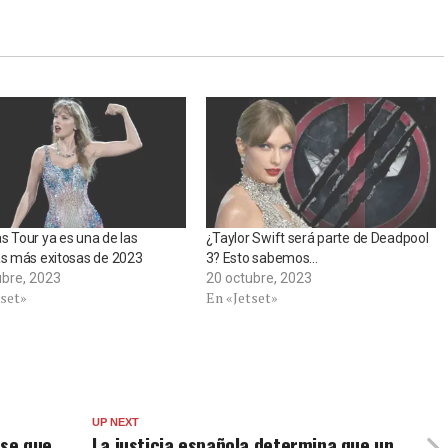
s Tour ya es una de las
¿Taylor Swift será parte de Deadpool
as más exitosas de 2023
3? Esto sabemos…
ubre, 2023
20 octubre, 2023
tset»
En «Jetset»
UP NEXT
nse que
La justicia española determina que un