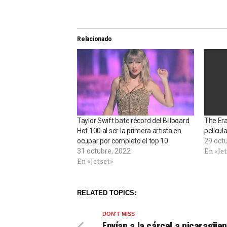
Relacionado
Taylor Swift bate récord del Billboard
The Era
Hot 100 al ser la primera artista en
películ
ocupar por completo el top 10
29 oct
En «Je
31 octubre, 2022
En «Jetset»
RELATED TOPICS:
DON'T MISS
Envían a la cárcel a nicaragüe