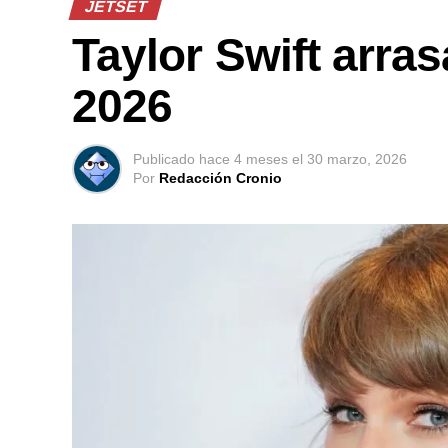
JETSET
Taylor Swift arra
2026
Publicado
hace 4 meses
el
30 marzo, 2026
Por
Redacción Cronio