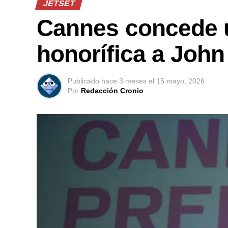
JETSET
Cannes concede 
honorífica a John
Publicado
hace 3 meses
el
15 mayo, 2026
Por
Redacción Cronio