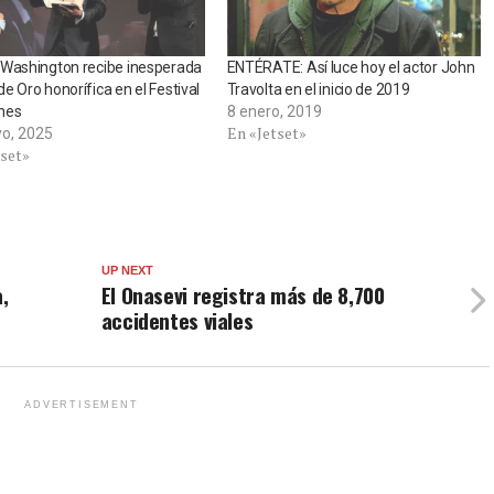
 Washington recibe inesperada
ENTÉRATE: Así luce hoy el actor John
e Oro honorífica en el Festival
Travolta en el inicio de 2019
nes
8 enero, 2019
En «Jetset»
o, 2025
tset»
UP NEXT
,
El Onasevi registra más de 8,700
accidentes viales
ADVERTISEMENT