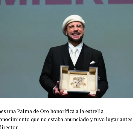
nes una Palma de Oro honorífica a la estrella
onocimiento que no estaba anunciado y tuvo lugar antes
irector.