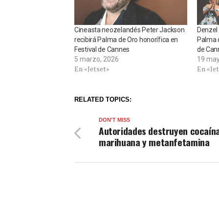
Cineasta neozelandés Peter Jackson
Denzel
recibirá Palma de Oro honorífica en
Palma d
Festival de Cannes
de Can
5 marzo, 2026
19 may
En «Jetset»
En «Je
RELATED TOPICS:
DON'T MISS
Autoridades destruyen cocaína
marihuana y metanfetamina