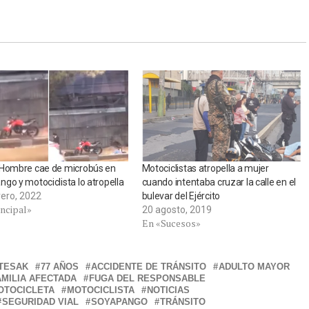
 Hombre cae de microbús en
Motociclistas atropella a mujer
go y motociclista lo atropella
cuando intentaba cruzar la calle en el
rero, 2022
bulevar del Ejército
incipal»
20 agosto, 2019
En «Sucesos»
 TESAK
77 AÑOS
ACCIDENTE DE TRÁNSITO
ADULTO MAYOR
AMILIA AFECTADA
FUGA DEL RESPONSABLE
OTOCICLETA
MOTOCICLISTA
NOTICIAS
SEGURIDAD VIAL
SOYAPANGO
TRÁNSITO