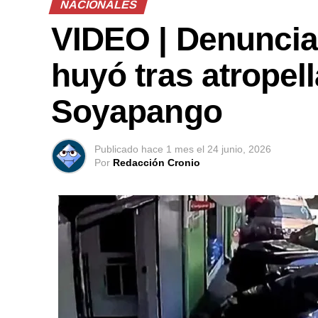
NACIONALES
VIDEO | Denuncia
huyó tras atropel
Soyapango
Publicado
hace 1 mes
el
24 junio, 2026
Por
Redacción Cronio