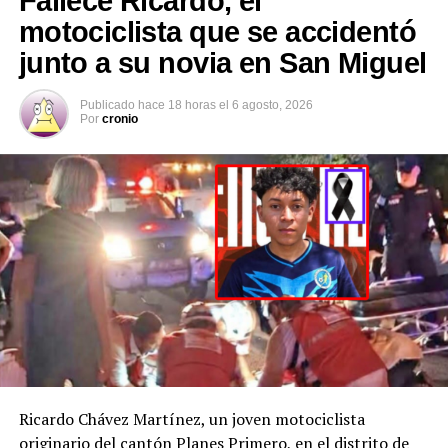
Fallece Ricardo, el
población reporte de forma inmediata cualquier
motociclista que se accidentó
desaparición, ya que la intervención temprana aumenta
junto a su novia en San Miguel
significativamente las posibilidades de un desenlace
favorable.
Publicado
hace 18 horas
el
6 agosto, 2026
Por
cronio
Después de recibir la
denuncia por la
desaparición de H. D.
C., la
@FGR_SV
activó
el protocolo de
búsqueda, en
coordinación con la
@PNCSV
.
Ricardo Chávez Martínez, un joven motociclista
Afortunadamente, ha
originario del cantón Planes Primero, en el distrito de