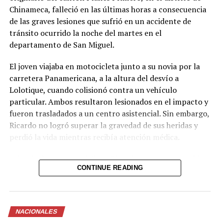
Chinameca, falleció en las últimas horas a consecuencia
sido localizado sin ser
de las graves lesiones que sufrió en un accidente de
víctima de ningún
tránsito ocurrido la noche del martes en el
delito.
departamento de San Miguel.
pic.twitter.com/jRpWhKuxv
El joven viajaba en motocicleta junto a su novia por la
carretera Panamericana, a la altura del desvío a
Lolotique, cuando colisionó contra un vehículo
— Fiscalía General de
particular. Ambos resultaron lesionados en el impacto y
la República El
fueron trasladados a un centro asistencial. Sin embargo,
Salvador (@FGR_SV)
Ricardo no logró superar la gravedad de sus heridas y
perdió la vida mientras recibía atención médica.
August 6, 2026
Además de ser motociclista, Ricardo era un reconocido
CONTINUE READING
futbolista de la zona y dejó un profundo pesar entre
Comparte esto:
familiares, amigos y la comunidad de Chinameca. Hasta
el momento no se han dado a conocer más detalles
Facebook
X
sobre las circunstancias exactas del accidente ni el
NACIONALES
estado de salud de su acompañante.