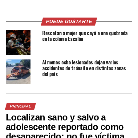
colonia La Cima
del Rancho Navarra
14 marzo, 2018
6 abril, 2018
En «Nacionales»
En «Nacionales»
PUEDE GUSTARTE
Rescatan a mujer que cayó a una quebrada
en la colonia Escalón
Alcalde de Huizúcar por el
Al menos ocho lesionados dejan varios
partido ARENA, involucrado
accidentes de tránsito en distintas zonas
en un fuerte accidente de
del país
tránsito en Santa Elena
11 septiembre, 2020
En «Sucesos»
PRINCIPAL
RELATED TOPICS:
ANTIGUO CUSCATLÁN
CON SANTA ELENA
MANIFESTACIÓN
PRINCIPAL1
Localizan sano y salvo a
PROTESTA
RANCHO NAVARRA
SAN SALVADOR
adolescente reportado como
UP NEXT
Sigue el ambiente cálido en el país
desaparecido; no fue víctima