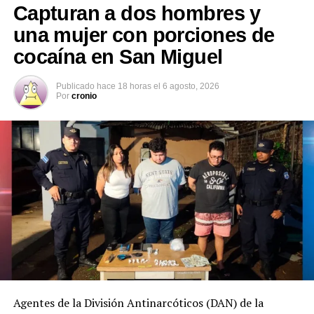
Capturan a dos hombres y
Me gusta esto:
Las autoridades continúan con las investigaciones
una mujer con porciones de
correspondientes para determinar las causas del
cocaína en San Miguel
siniestro vial.
Publicado
hace 18 horas
el
6 agosto, 2026
Por
cronio
Agentes de la División Antinarcóticos (DAN) de la