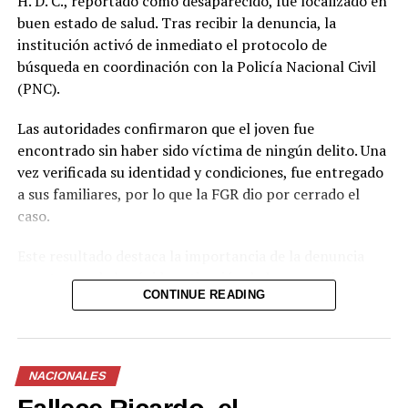
H. D. C., reportado como desaparecido, fue localizado en
buen estado de salud. Tras recibir la denuncia, la
institución activó de inmediato el protocolo de
búsqueda en coordinación con la Policía Nacional Civil
(PNC).
Las autoridades confirmaron que el joven fue
encontrado sin haber sido víctima de ningún delito. Una
vez verificada su identidad y condiciones, fue entregado
a sus familiares, por lo que la FGR dio por cerrado el
caso.
Este resultado destaca la importancia de la denuncia
oportuna y de la rápida activación de los mecanismos
CONTINUE READING
interinstitucionales de búsqueda. La coordinación entre
la Fiscalía y la Policía permitió ubicar al menor en un
tiempo relativamente corto y descartar cualquier
situación de riesgo o hecho delictivo.
NACIONALES
Casos como este refuerzan la necesidad de que la