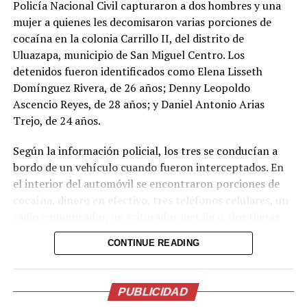
Policía Nacional Civil capturaron a dos hombres y una
mujer a quienes les decomisaron varias porciones de
cocaína en la colonia Carrillo II, del distrito de
Uluazapa, municipio de San Miguel Centro. Los
detenidos fueron identificados como Elena Lisseth
Domínguez Rivera, de 26 años; Denny Leopoldo
Ascencio Reyes, de 28 años; y Daniel Antonio Arias
Trejo, de 24 años.
Según la información policial, los tres se conducían a
bordo de un vehículo cuando fueron interceptados. En
Comparte esto:
el interior del automóvil se encontraron porciones de
Facebook
X
cocaína, dinero en efectivo, tres teléfonos celulares, un
radio comunicador, un triturador metálico, dos tijeras
metálicas, un paquete de papel para elaborar cigarrillos
Me gusta esto:
CONTINUE READING
y varias bolsas plásticas transparentes.
Los capturados serán presentados ante los tribunales
PUBLICIDAD
correspondientes para enfrentar cargos por el delito de