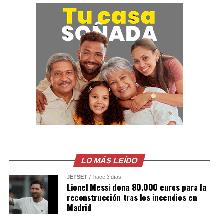
tráfico ilícito de drogas. La Policía reiteró que este tipo
de actividades ilícitas solo conducen a enfrentar la
justicia.
La captura forma parte de las operaciones continuas
que realiza la PNC en la zona oriental del país contra el
narcomenudeo.
LO MÁS LEÍDO
JETSET
hace 3 días
Lionel Messi dona 80.000 euros para la
reconstrucción tras los incendios en
Madrid