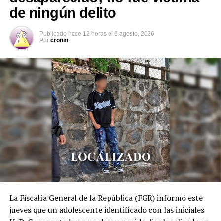
de ningún delito
DON'T MISS
Dos pandilleros del barrio 18 mueren tras enfrentarse a
la policía en Izalco
Publicado
hace 12 horas
el
6 agosto, 2026
Por
cronio
La Fiscalía General de la República (FGR) informó este
jueves que un adolescente identificado con las iniciales