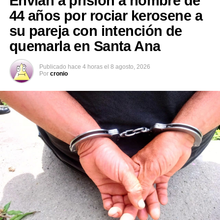
Envían a prisión a hombre de
44 años por rociar kerosene a
su pareja con intención de
quemarla en Santa Ana
Publicado
hace 4 horas
el
8 agosto, 2026
Por
cronio
Los agentes de la PNC localizaron a Durán Flores en la
calle principal del barrio La Playa, en Acajutla, y
procedieron a su captura. El detenido fue puesto a
disposición de las autoridades correspondientes para
que se continúe con el proceso legal.