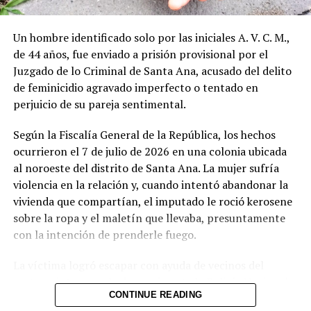
El caso se da en el marco de las denuncias por violencia
intrafamiliar que las autoridades atienden de forma
Un hombre identificado solo por las iniciales A. V. C. M.,
prioritaria. La madre de la víctima decidió interponer la
de 44 años, fue enviado a prisión provisional por el
denuncia para frenar las amenazas que venía recibiendo.
Juzgado de lo Criminal de Santa Ana, acusado del delito
de feminicidio agravado imperfecto o tentado en
Hasta el momento no se han revelado más detalles
perjuicio de su pareja sentimental.
sobre el contenido exacto de las amenazas ni sobre el
historial previo de incidentes entre ambos.
Según la Fiscalía General de la República, los hechos
ocurrieron el 7 de julio de 2026 en una colonia ubicada
Comparte esto:
al noroeste del distrito de Santa Ana. La mujer sufría
violencia en la relación y, cuando intentó abandonar la
Facebook
X
vivienda que compartían, el imputado le roció kerosene
sobre la ropa y el maletín que llevaba, presuntamente
Me gusta esto:
con la intención de prenderle fuego.
La víctima logró escapar con ayuda de vecinos del
sector e interpuso la denuncia ante la Policía Nacional
CONTINUE READING
Civil, que capturó al hombre en flagrancia. El kerosene