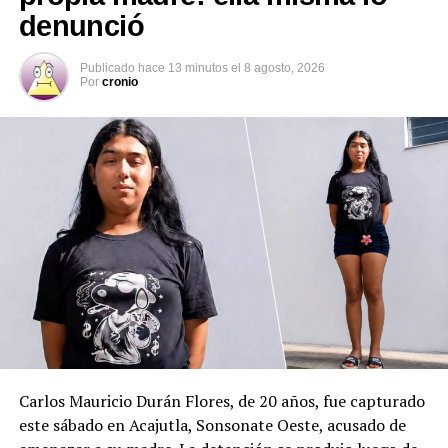
denunció
DON'T MISS
Mujer es asesinada en el patio de su propia vivienda en
San Miguel
Publicado
hace 13 minutos
el
8 agosto, 2026
Por
cronio
Carlos Mauricio Durán Flores, de 20 años, fue capturado
este sábado en Acajutla, Sonsonate Oeste, acusado de