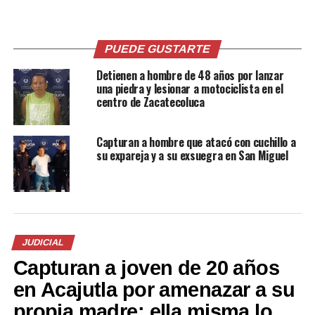
Usulután
de su esposo en Jucuapa,
1 mayo, 2019
Usulután
En «Nacionales»
29 diciembre, 2020
PUEDE GUSTARTE
En «Nacionales»
Detienen a hombre de 48 años por lanzar
una piedra y lesionar a motociclista en el
centro de Zacatecoluca
Capturan a hombre que atacó con cuchillo a
FOTO – Hombre golpea a su
su expareja y a su exsuegra en San Miguel
esposa y ella lo envía al
hospital en Usulután
25 junio, 2018
En «Nacionales»
JUDICIAL
RELATED TOPICS:
DELINCUENCIA
HOMICIDIO
NACIONALES
USULUTÁN.
VIOLENCIA
Capturan a joven de 20 años
en Acajutla por amenazar a su
UP NEXT
Una persona muerta y tres heridos dejo tiroteo en
propia madre: ella misma lo
cervecería en El Congo, Santa Ana