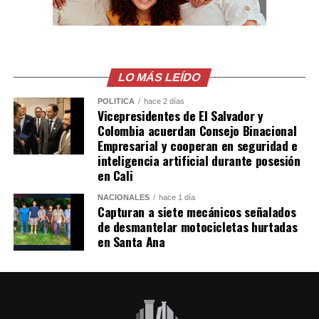
Código Penal. El caso quedó en manos de la Policía
Nacional Civil y de las instancias fiscales para continuar
con las diligencias.
LO MÁS LEÍDO
Comparte esto:
POLÍTICA
hace 2 días
Vicepresidentes de El Salvador y
Facebook
X
Colombia acuerdan Consejo Binacional
Empresarial y cooperan en seguridad e
inteligencia artificial durante posesión
Me gusta esto:
en Cali
NACIONALES
hace 1 día
Capturan a siete mecánicos señalados
de desmantelar motocicletas hurtadas
en Santa Ana