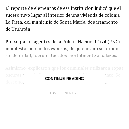
El reporte de elementos de esa institución indicó que el
suceso tuvo lugar al interior de una vivienda de colonia
La Pista, del municipio de Santa María, departamento
de Usulután.
Por su parte, agentes de la Policía Nacional Civil (PNC)
manifestaron que los esposos, de quienes no se brindó
su identidad, fueron atacados mortalmente a balazos.
Asimismo, explicaron que los criminales utilizaron ropas
oscuras cuando fueron a cometer el doble asesinato. Se
CONTINUE READING
desconoce si la pareja había recibió algún tipo de
amenaza.
ADVERTISEMENT
Comparte esto: