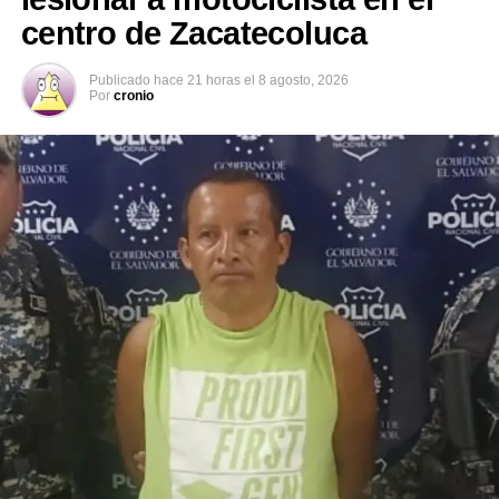
centro de Zacatecoluca
Publicado
hace 21 horas
el
8 agosto, 2026
Por
cronio
Comparte esto:
Facebook
X
Me gusta esto: