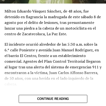
Milton Eduardo Vásquez Sánchez, de 48 años, fue
detenido en flagrancia la madrugada de este sábado 8 de
agosto por el delito de lesiones, tras presuntamente
lanzar una piedra a la cabeza de un motociclista en el
centro de Zacatecoluca, La Paz Este.
El incidente ocurrió alrededor de las 5:30 a.m. sobre la
6.ª calle Poniente y avenida Juan Manuel Rodríguez, en
el barrio El Centro, frente a un establecimiento
comercial. Agentes del Plan Control Territorial llegaron
al lugar tras una alerta del sistema de emergencias 911 y
encontraron a la víctima, Juan Carlos Alfonso Barrera,
de 50 años, con una herida en el lado izquierdo de la
cabeza.
Según el relato de testigos, el acusado tomó una piedra
CONTINUE READING
y la lanzó directamente contra la cabeza del
motociclista, provocándole la lesión. Una fuente policial