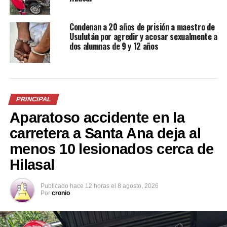
Condenan a 20 años de prisión a maestro de
Usulután por agredir y acosar sexualmente a
dos alumnas de 9 y 12 años
Crimen en un microbús de la
FOTOS | Capturan a
ruta 140 se trató de un pleito
traficante de drogas que
entre un vigilante y su pareja,
operaba en Metapán, Santa
una mujer 28 años menor
Ana
PRINCIPAL
1 marzo, 2018
1 noviembre, 2021
Aparatoso accidente en la
En «Nacionales»
En «Nacionales»
carretera a Santa Ana deja al
menos 10 lesionados cerca de
Hilasal
Disputa entre un vigilante
Publicado
hace 12 horas
el
8 agosto, 2026
Por
cronio
privado con otra persona
termina en tragedia
31 octubre, 2021
En «Nacionales»