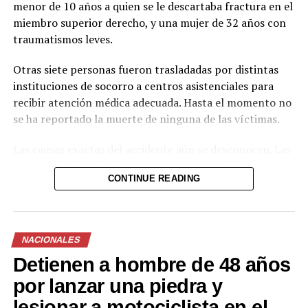
menor de 10 años a quien se le descartaba fractura en el
miembro superior derecho, y una mujer de 32 años con
traumatismos leves.
Otras siete personas fueron trasladadas por distintas
instituciones de socorro a centros asistenciales para
recibir atención médica adecuada. Hasta el momento no
se ha reportado la muerte de ninguna de las víctimas.
Las causas exactas del accidente aún se desconocen. Las
autoridades de tránsito se encuentran en el lugar
CONTINUE READING
realizando las investigaciones correspondientes para
determinar responsabilidades y esclarecer las
circunstancias del hecho.
NACIONALES
El tramo de la carretera registró congestión vehicular
Detienen a hombre de 48 años
mientras se realizaban las labores de atención a los
lesionados y el retiro de los vehículos involucrados.
por lanzar una piedra y
lesionar a motociclista en el