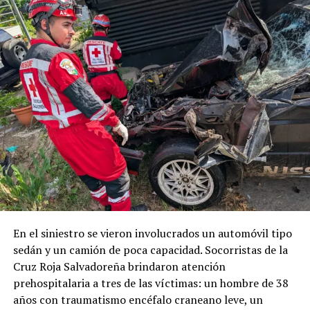
RELATED TOPICS:
PRINCIPAL
UP NEXT
Capturan a supuesta homicida en mercado La Tiendona
DON'T MISS
Sube a 10 las osamentas encontradas en San Luis Talpa,
La Paz
En el siniestro se vieron involucrados un automóvil tipo
sedán y un camión de poca capacidad. Socorristas de la
Cruz Roja Salvadoreña brindaron atención
prehospitalaria a tres de las víctimas: un hombre de 38
años con traumatismo encéfalo craneano leve, un