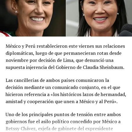
El ministerio agregó que, pese a la presencia del polvo
del Sahara, se esperan lluvias durante los próximos días,
por lo que pidió a la población mantenerse atenta a la
información oficial sobre las condiciones
meteorológicas.
México y Perú restablecieron este viernes sus relaciones
Las autoridades reiteraron el llamado a consultar los
diplomáticas, luego de que permanecieran rotas desde
canales oficiales del MARN y adoptar las medidas de
noviembre por decisión de Lima, que denunció una
prevención necesarias para reducir los efectos de este
supuesta injerencia del Gobierno de Claudia Sheinbaum.
fenómeno atmosférico, especialmente entre las
personas con mayor riesgo de complicaciones de salud.
Las cancillerías de ambos países comunicaron la
decisión mediante un comunicado conjunto, en el que
Comparte esto:
hicieron referencia a «los históricos lazos de hermandad,
amistad y cooperación que unen a México y al Perú».
Facebook
X
Uno de los principales puntos de tensión entre ambos
gobiernos fue el asilo político concedido por México a
Me gusta esto:
Betssy Chávez, exjefa de gabinete del expresidente