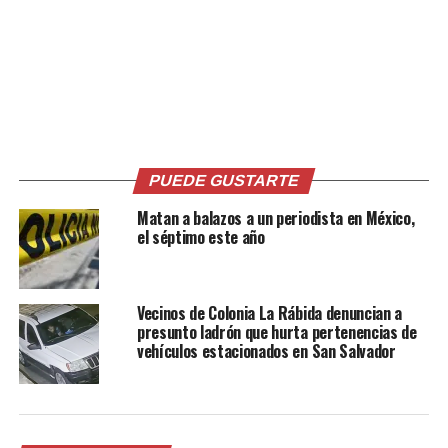
plasmado en el video. Aunque terminó detenido, una vez
que la Policía comprobó que era el propietario del
establecimiento, fue liberado.
Hasta el momento siguen buscando al asaltante. No
hubo heridos en el suceso. Mientras que los uniformados
recibieron una «licencia estándar» tras el hecho.
PUEDE GUSTARTE
Matan a balazos a un periodista en México,
Comparte esto:
el séptimo este año
Facebook
X
Vecinos de Colonia La Rábida denuncian a
presunto ladrón que hurta pertenencias de
vehículos estacionados en San Salvador
Me gusta esto: