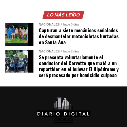
El comunicado emitido por las cancillerías no ofreció
mayores detalles sobre el acuerdo para restablecer las
relaciones diplomáticas.
LO MÁS LEÍDO
NACIONALES
hace 3 días
Sheinbaum también indicó que Chávez viajó a México en
Capturan a siete mecánicos señalados
un avión militar y calificó la entrega del salvoconducto
de desmantelar motocicletas hurtadas
como «una acción de buena voluntad» de la presidenta
en Santa Ana
Keiko Fujimori.
NACIONALES
hace 2 días
Se presenta voluntariamente el
conductor del Corvette que mató a un
Comparte esto:
repartidor en el bulevar El Hipódromo y
será procesado por homicidio culposo
Facebook
X
Me gusta esto: