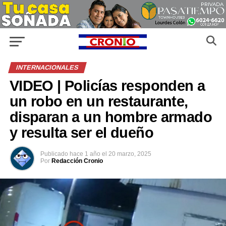
INTERNACIONALES
VIDEO | Policías responden a
un robo en un restaurante,
disparan a un hombre armado
y resulta ser el dueño
Publicado
hace 1 año
el
20 marzo, 2025
Por
Redacción Cronio