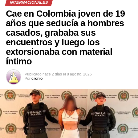
INTERNACIONALES
Cae en Colombia joven de 19
años que seducía a hombres
Relacionado
casados, grababa sus
encuentros y luego los
extorsionaba con material
íntimo
VIDEO | Tres ladrones
Asesinan a vigilante y roban
armados intentan asaltar un
su arma, en restaurante de
Publicado
hace 2 días
el
8 agosto, 2026
Por
cronio
restaurante colombiano,
turicentro de Apulo
pero huyen al ser recibidos a
19 febrero, 2020
En «Sucesos»
bala por el dueño
25 octubre, 2020
En «Internacionales»