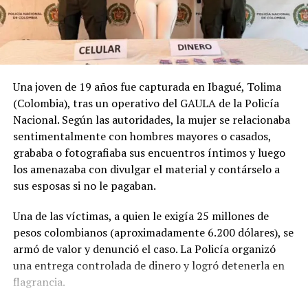
Ladrón muere y otro resulta
herido tras entrar a una casa
y ser atacados a balazos por
el dueño
7 mayo, 2018
Una joven de 19 años fue capturada en Ibagué, Tolima
En «Nacionales»
(Colombia), tras un operativo del GAULA de la Policía
Nacional. Según las autoridades, la mujer se relacionaba
RELATED TOPICS:
DUEÑO
LADRON
PRINCIPAL
sentimentalmente con hombres mayores o casados,
RESTAURANTE
grababa o fotografiaba sus encuentros íntimos y luego
los amenazaba con divulgar el material y contárselo a
UP NEXT
Maestra obligaba a jovencitos a tener intimidad con ella
sus esposas si no le pagaban.
y amenazaba con suicidarse si la denunciaban
Una de las víctimas, a quien le exigía 25 millones de
DON'T MISS
Seis muertos y 40 desaparecidos al naufragar
pesos colombianos (aproximadamente 6.200 dólares), se
embarcación de migrantes en el Mediterráneo
armó de valor y denunció el caso. La Policía organizó
una entrega controlada de dinero y logró detenerla en
flagrancia.