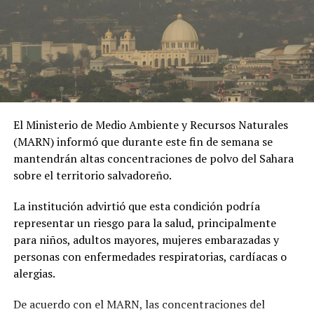
herramienta de chantaje.
#OPINE
. El Gaula de la
Policía capturó en
Ibagué a una joven de
19 años señalada de
El Ministerio de Medio Ambiente y Recursos Naturales
extorsionar al hombre
(MARN) informó que durante este fin de semana se
con quien sostuvo una
mantendrán altas concentraciones de polvo del Sahara
sobre el territorio salvadoreño.
relación
extramatrimonial, a
La institución advirtió que esta condición podría
representar un riesgo para la salud, principalmente
quien amenazaba con
para niños, adultos mayores, mujeres embarazadas y
exponer material íntimo
personas con enfermedades respiratorias, cardíacas o
y contarle a su esposa
alergias.
si no le entregaba la
De acuerdo con el MARN, las concentraciones del