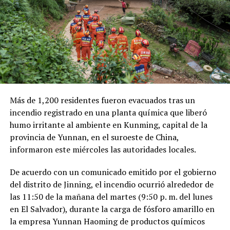
trimestre, cifra que representa un incremento del 20 %
en comparación con el mismo período de 2025.
Como antecedente, recordaron que una toma
clandestina en un ducto de Pemex provocó una
explosión en 2019, en el estado de Hidalgo, dejando un
saldo de 137 personas fallecidas.
Más de 1,200 residentes fueron evacuados tras un
Comparte esto:
incendio registrado en una planta química que liberó
humo irritante al ambiente en Kunming, capital de la
Facebook
X
provincia de Yunnan, en el suroeste de China,
informaron este miércoles las autoridades locales.
Me gusta esto:
De acuerdo con un comunicado emitido por el gobierno
del distrito de Jinning, el incendio ocurrió alrededor de
las 11:50 de la mañana del martes (9:50 p. m. del lunes
en El Salvador), durante la carga de fósforo amarillo en
la empresa Yunnan Haoming de productos químicos