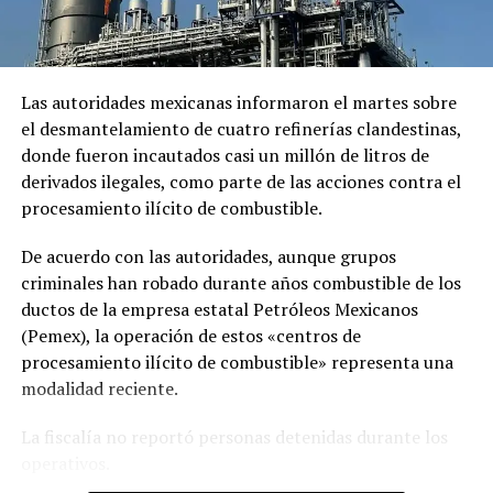
Irán anuncia el «cese» de los
Irán amenaza los intereses
Las autoridades mexicanas informaron el martes sobre
ataques contra Israel tras
de Estados Unidos e Israel en
el desmantelamiento de cuatro refinerías clandestinas,
llamamiento de Donald
Oriente Medio tras ataques
donde fueron incautados casi un millón de litros de
Trump
en Beirut
8 junio, 2026
7 junio, 2026
derivados ilegales, como parte de las acciones contra el
En «Internacionales»
En «Internacionales»
procesamiento ilícito de combustible.
De acuerdo con las autoridades, aunque grupos
criminales han robado durante años combustible de los
ductos de la empresa estatal Petróleos Mexicanos
(Pemex), la operación de estos «centros de
Estados Unidos anuncia
procesamiento ilícito de combustible» representa una
ataques contra Irán en
modalidad reciente.
respuesta al derribo de un
helicóptero
La fiscalía no reportó personas detenidas durante los
10 junio, 2026
En «Internacionales»
operativos.