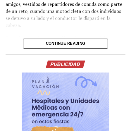
amigos, vestidos de repartidores de comida como parte
de un reto, cuando una motocicleta con dos individuos
se detuvo a su lado y el conductor le disparó en la
cabeza.
Tras el ataque, la transmisión se interrumpió de
CONTINUE READING
inmediato. Posteriormente, el video fue retirado de la
plataforma, aunque portales de noticias conservaron
parte de la grabación y han difundido imágenes del
PUBLICIDAD
hecho.
Lo presentían,
momentos antes de la
ejecución en medio de
una transmision en vivo
del Influencer César