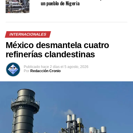
un pueblo de Nigeria
regional o global.
Comparte esto:
INTERNACIONALES
México desmantela cuatro
Facebook
X
refinerías clandestinas
Publicado
hace 2 días
el
5 agosto, 2026
Por
Redacción Cronio
Me gusta esto:
Relacionado