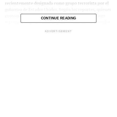
recientemente
designada
como
grupo
terrorista
por
el
gobierno
de
Estados
Unidos.
Según
los
reportes,
quienes
consumieron
los
alimentos
sufrieron
severos
dolores
CONTINUE READING
estomacales
y
convulsiones,
falleciendo
antes
de
recibir
atención
médica.
ADVERTISEMENT
Tras
el
hecho,
la
mujer
se
entregó
de
forma
voluntaria
a
las
autoridades
locales,
alegando
haber
actuado
por
cuenta
propia
y
motivada
por
el
temor
a
represalias.
De
hecho,
tras
conocerse
el
incidente,
miembros
del
grupo
armado
atacaron
su
vivienda.
Este
suceso
se
da
en
un
contexto
de
creciente
violencia
en
Haití.
De
acuerdo
con
cifras
de
la
Oficina
Integrada
de
las
Naciones
Unidas
en
el
país,
más
de
1,600
personas
han
muerto
en
lo
que
va
del
2025
en
incidentes
vinculados
a
bandas
armadas,
grupos
de
autodefensa
y
operativos
de
seguridad.