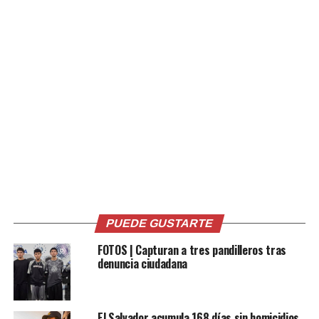
Comparte esto:
Facebook
X
Me gusta esto:
PUEDE GUSTARTE
FOTOS | Capturan a tres pandilleros tras
Relacionado
denuncia ciudadana
El Salvador acumula 168 días sin homicidios