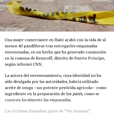
Una
mujer
comerciante
en
Haití
acabó
con
la
vida
de
al
menos
40 pandilleros
tras
entregarles
empanadas
envenenadas,
en
un
hecho
que
ha
generado
conmoción
en
la
comuna
de
Kenscoff,
distrito
de
Puerto
Príncipe,
según
informó
CNN.
La
autora
del
envenenamiento,
cuya
identidad
no
ha
sido
divulgada
por
las
autoridades,
habría
utilizado
aceite
de
oruga —
un
potente
pesticida
agrícola—
como
ingrediente
en
la
preparación
de
los
patés
,
como
se
conocen
localmente
las
empanadas.
Las
víctimas
formaban
parte
de
“
Viv
Ansanm”,