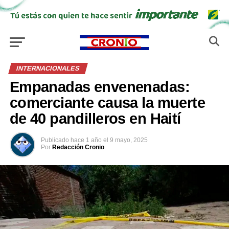
INTERNACIONALES
Empanadas envenenadas:
comerciante causa la muerte
de 40 pandilleros en Haití
Publicado
hace 1 año
el
9 mayo, 2025
Por
Redacción Cronio