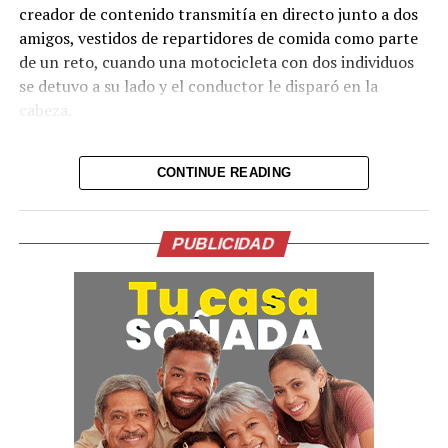
creador de contenido transmitía en directo junto a dos
amigos, vestidos de repartidores de comida como parte
de un reto, cuando una motocicleta con dos individuos
se detuvo a su lado y el conductor le disparó en la
cabeza.
Tras el ataque, la transmisión se interrumpió de
CONTINUE READING
inmediato. Posteriormente, el video fue retirado de la
plataforma, aunque portales de noticias conservaron
parte de la grabación y han difundido imágenes del
PUBLICIDAD
hecho.
Lo presentían,
momentos antes de la
ejecución en medio de
una transmision en vivo
del Influencer César