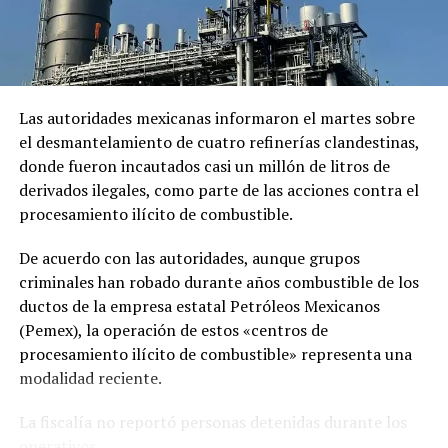
RELATED TOPICS:
EMPANADAS ENVENENADAS
HAITI
PANDILLEROS
UP NEXT
VIDEO FUERTE | Niño de cinco años se encuentra en
grave estado tras ataque de una jauría
Las autoridades mexicanas informaron el martes sobre
DON'T MISS
el desmantelamiento de cuatro refinerías clandestinas,
Bomberos controlan incendio en cableado eléctrico en
donde fueron incautados casi un millón de litros de
colonia El Prado, San Miguel
derivados ilegales, como parte de las acciones contra el
procesamiento ilícito de combustible.
De acuerdo con las autoridades, aunque grupos
criminales han robado durante años combustible de los
ductos de la empresa estatal Petróleos Mexicanos
(Pemex), la operación de estos «centros de
procesamiento ilícito de combustible» representa una
modalidad reciente.
La fiscalía no reportó personas detenidas durante los
operativos.