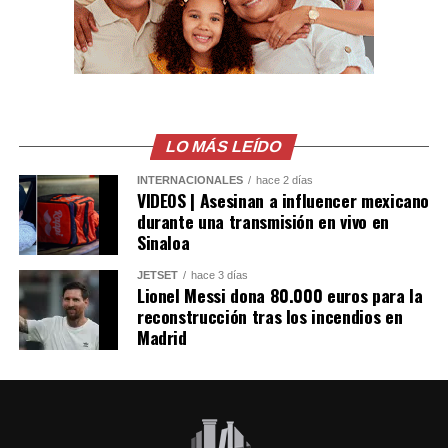
Gastélum en Culiacán,
ya habian visto a los
Sicarios en moto, LEE
MÁS AQUÍ
LO MÁS LEÍDO
https://t.co/PUSHvHC3I7
pic.twitter.com/7xlTBAQ77c
INTERNACIONALES
hace 2 días
VIDEOS | Asesinan a influencer mexicano
durante una transmisión en vivo en
Sinaloa
— Blog del Narco
JETSET
hace 3 días
México
Lionel Messi dona 80.000 euros para la
(@blogdelnarcomx)
reconstrucción tras los incendios en
Madrid
August 5, 2026
Los primeros reportes de la policía local indicaban que
la víctima era un repartidor de comida. Sin embargo,