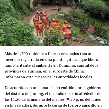
millones de dólares para Pemex al cierre del segundo
trimestre, cifra que representa un incremento del 20 %
en comparación con el mismo período de 2025.
Como antecedente, recordaron que una toma
clandestina en un ducto de Pemex provocó una
explosión en 2019, en el estado de Hidalgo, dejando un
saldo de 137 personas fallecidas.
Más de 1,200 residentes fueron evacuados tras un
Comparte esto:
incendio registrado en una planta química que liberó
humo irritante al ambiente en Kunming, capital de la
Facebook
X
provincia de Yunnan, en el suroeste de China,
informaron este miércoles las autoridades locales.
Me gusta esto:
De acuerdo con un comunicado emitido por el gobierno
del distrito de Jinning, el incendio ocurrió alrededor de
las 11:50 de la mañana del martes (9:50 p. m. del lunes
en El Salvador), durante la carga de fósforo amarillo en