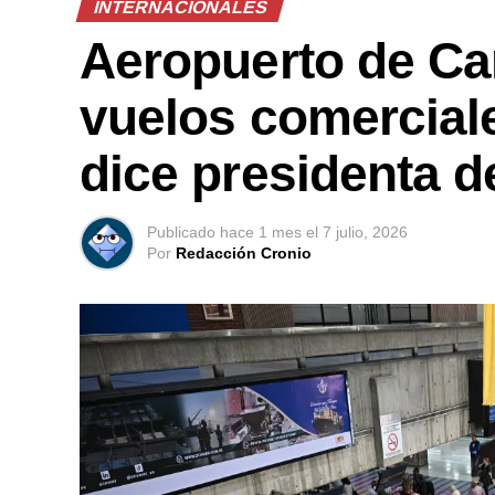
INTERNACIONALES
Aeropuerto de Ca
vuelos comerciale
dice presidenta d
Publicado
hace 1 mes
el
7 julio, 2026
Por
Redacción Cronio