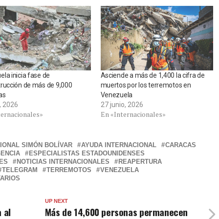
la inicia fase de
Asciende a más de 1,400 la cifra de
rucción de más de 9,000
muertos por los terremotos en
as
Venezuela
o, 2026
27 junio, 2026
ternacionales»
En «Internacionales»
IONAL SIMÓN BOLÍVAR
AYUDA INTERNACIONAL
CARACAS
ENCIA
ESPECIALISTAS ESTADOUNIDENSES
RES
NOTICIAS INTERNACIONALES
REAPERTURA
TELEGRAM
TERREMOTOS
VENEZUELA
ARIOS
UP NEXT
 al
Más de 14,600 personas permanecen