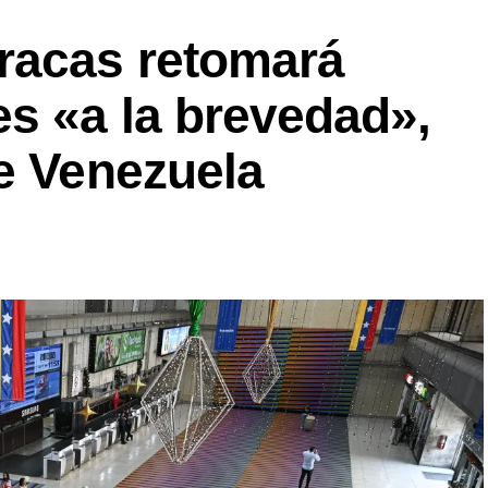
racas retomará
s «a la brevedad»,
e Venezuela