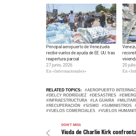
Principal aeropuerto de Venezuela
Venezue
recibe vuelos de ayuda de EE. UU. tras
reconst
reapertura parcial
viviend
27 junio, 2026
20 juli
En «Internacionales»
En «In
RELATED TOPICS:
AEROPUERTO INTERNAC
DELCY RODRÍGUEZ
DESASTRES
EMERG
INFRAESTRUCTURA
LA GUAIRA
MILITA
RECUPERACIÓN
SISMO
SUMINISTROS
VUELOS COMERCIALES
VUELOS HUMANIT
DON'T MISS
Viuda de Charlie Kirk confronta