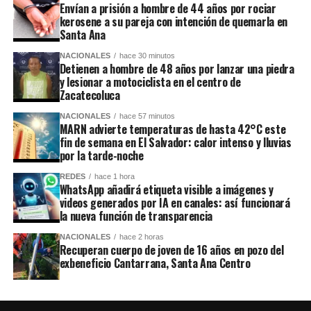
Envían a prisión a hombre de 44 años por rociar
kerosene a su pareja con intención de quemarla en
Santa Ana
NACIONALES
hace 30 minutos
Detienen a hombre de 48 años por lanzar una piedra
y lesionar a motociclista en el centro de
Zacatecoluca
NACIONALES
hace 57 minutos
MARN advierte temperaturas de hasta 42°C este
fin de semana en El Salvador: calor intenso y lluvias
por la tarde-noche
REDES
hace 1 hora
WhatsApp añadirá etiqueta visible a imágenes y
videos generados por IA en canales: así funcionará
la nueva función de transparencia
NACIONALES
hace 2 horas
Recuperan cuerpo de joven de 16 años en pozo del
exbeneficio Cantarrana, Santa Ana Centro