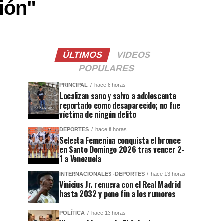
ión"
ÚLTIMOS
VIDEOS
POPULARES
PRINCIPAL
hace 8 horas
Localizan sano y salvo a adolescente
reportado como desaparecido; no fue
víctima de ningún delito
DEPORTES
hace 8 horas
Selecta Femenina conquista el bronce
en Santo Domingo 2026 tras vencer 2-
1 a Venezuela
INTERNACIONALES -DEPORTES
hace 13 horas
Vinicius Jr. renueva con el Real Madrid
hasta 2032 y pone fin a los rumores
POLÍTICA
hace 13 horas