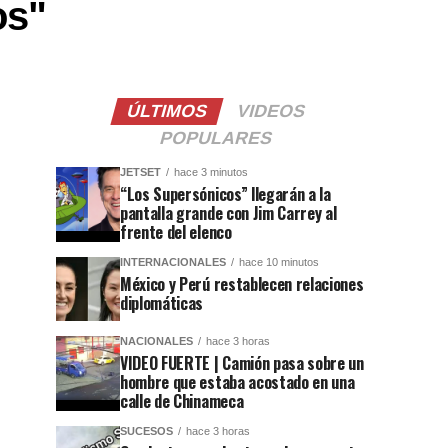
os"
ÚLTIMOS
VIDEOS
POPULARES
JETSET
hace 3 minutos
“Los Supersónicos” llegarán a la
pantalla grande con Jim Carrey al
frente del elenco
INTERNACIONALES
hace 10 minutos
México y Perú restablecen relaciones
diplomáticas
NACIONALES
hace 3 horas
VIDEO FUERTE | Camión pasa sobre un
hombre que estaba acostado en una
calle de Chinameca
SUCESOS
hace 3 horas