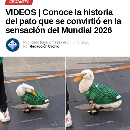
CRONIOTV
— Unitree
VIDEOS | Conoce la historia
(@UnitreeRobotics)
del pato que se convirtió en la
July 24, 2026
sensación del Mundial 2026
Publicado
hace 2 meses
el
14 junio, 2026
Comparte esto:
Por
Redacción Cronio
Facebook
X
Me gusta esto: