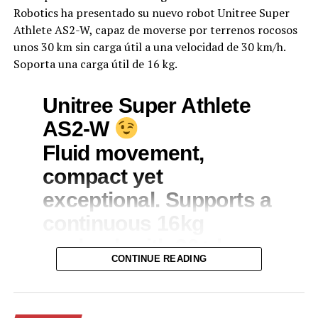
Robotics ha presentado su nuevo robot Unitree Super
Athlete AS2-W, capaz de moverse por terrenos rocosos
unos 30 km sin carga útil a una velocidad de 30 km/h.
Soporta una carga útil de 16 kg.
Unitree Super Athlete
AS2-W
Fluid movement,
compact yet
exceptional. Supports a
continuous 16kg
payload, with 30+ km
CONTINUE READING
unloaded driving range
pic.twitter.com/AwjdwnzUFs