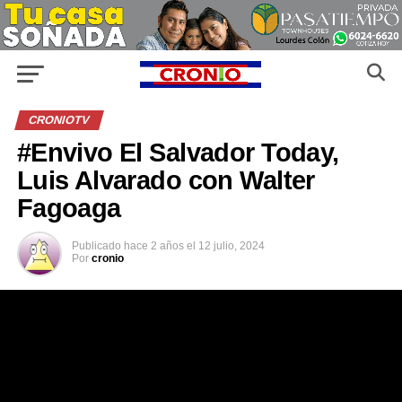
CRONIOTV
#Envivo El Salvador Today,
Luis Alvarado con Walter
Fagoaga
Publicado
hace 2 años
el
12 julio, 2024
Por
cronio