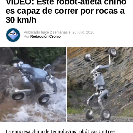
VIDEO: Este robot-atleta chino
#Envivo El Salvador Today, Luis Alvarado con Mélida
es capaz de correr por rocas a
Villatoro
30 km/h
DON'T MISS
#Envivo El Salvador Today, Luis Alvarado con Carlos
Acevedo
Publicado
hace 2 semanas
el
26 julio, 2026
Por
Redacción Cronio
La empresa china de tecnologías robóticas Unitree