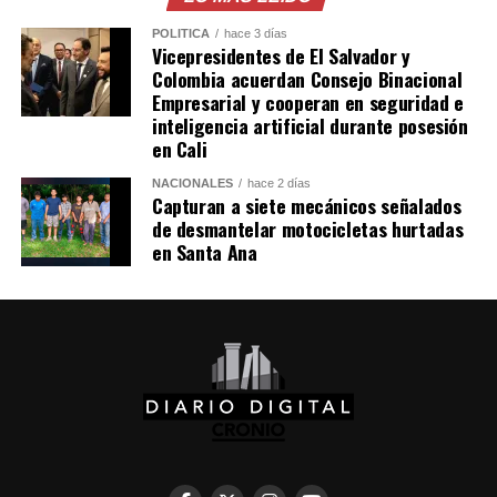
comentados en redes sociales en torno a las capacidades
POLÍTICA
hace 3 días
de los robots humanoides.
Vicepresidentes de El Salvador y
Colombia acuerdan Consejo Binacional
Comparte esto:
Empresarial y cooperan en seguridad e
inteligencia artificial durante posesión
Facebook
X
en Cali
NACIONALES
hace 2 días
Capturan a siete mecánicos señalados
Me gusta esto:
de desmantelar motocicletas hurtadas
en Santa Ana