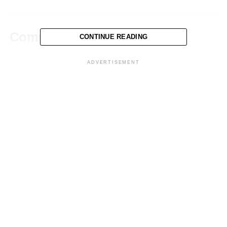
Comparte esto:
CONTINUE READING
ADVERTISEMENT
Facebook
X
Me gusta esto:
Relacionado