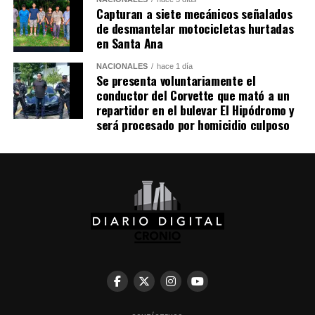
de los robots humanoides.
Capturan a siete mecánicos señalados
de desmantelar motocicletas hurtadas
Comparte esto:
en Santa Ana
NACIONALES
hace 1 día
Facebook
X
Se presenta voluntariamente el
conductor del Corvette que mató a un
repartidor en el bulevar El Hipódromo y
Me gusta esto:
será procesado por homicidio culposo