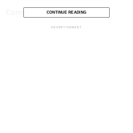
Comparte esto:
CONTINUE READING
ADVERTISEMENT
Facebook
X
Me gusta esto:
Relacionado