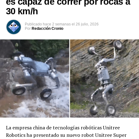
es capaz de correr por rocas a
#Envivo El Salvador Today, Luis Alvarado con Judith
30 km/h
Ochoa
Publicado
hace 2 semanas
el
26 julio, 2026
Por
Redacción Cronio
La empresa china de tecnologías robóticas Unitree
Robotics ha presentado su nuevo robot Unitree Super