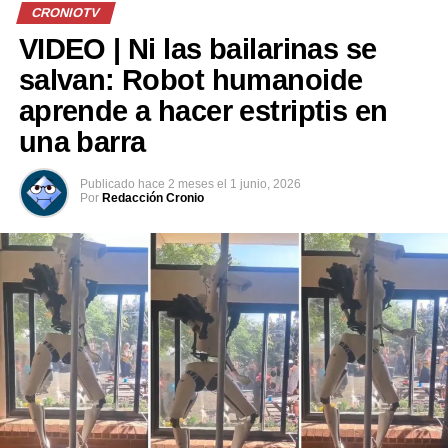
pic.twitter.com/9RpEb2ISdT
CRONIOTV
VIDEO | Ni las bailarinas se
— Alerta Mundial
salvan: Robot humanoide
(@AlertaMundoNews)
aprende a hacer estriptis en
June 12, 2026
una barra
Publicado
hace 2 meses
el
1 junio, 2026
En medio de la euforia colectiva, el ave, luciendo
Por
Redacción Cronio
calcetines y la camiseta de la selección mexicana, se
abrió paso entre una multitud de aficionados en la
Ciudad de México.
Numerosos asistentes captaron la escena con sus
teléfonos, lo que rápidamente convirtió a Merlín en un
fenómeno en Internet.