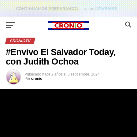
CRONIOTV
#Envivo El Salvador Today,
con Judith Ochoa
Publicado
hace 2 años
el
3 septiembre, 2024
Por
cronio