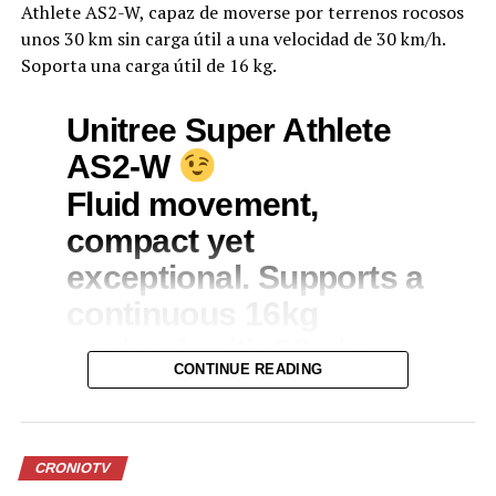
Athlete AS2-W, capaz de moverse por terrenos rocosos
unos 30 km sin carga útil a una velocidad de 30 km/h.
Soporta una carga útil de 16 kg.
Unitree Super Athlete
AS2-W
Fluid movement,
compact yet
exceptional. Supports a
continuous 16kg
payload, with 30+ km
CONTINUE READING
unloaded driving range
pic.twitter.com/AwjdwnzUFs
CRONIOTV
— Unitree