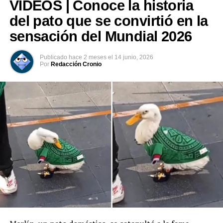
VIDEOS | Conoce la historia
(@UnitreeRobotics)
del pato que se convirtió en la
July 24, 2026
sensación del Mundial 2026
Publicado
hace 2 meses
el
14 junio, 2026
Comparte esto:
Por
Redacción Cronio
Facebook
X
Me gusta esto: