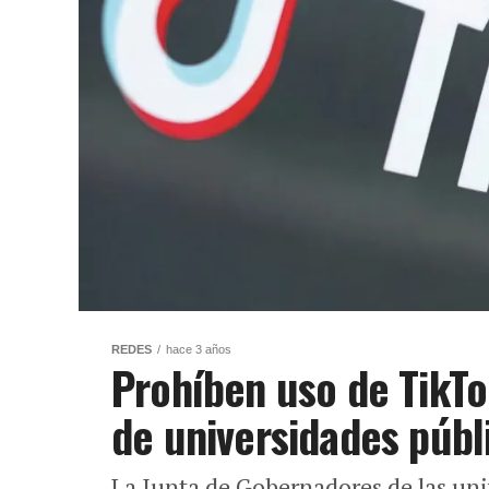
REDES
hace 3 años
Prohíben uso de TikTo
de universidades públ
La Junta de Gobernadores de las uni