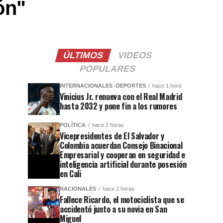
ón"
ÚLTIMOS
VIDEOS
POPULARES
INTERNACIONALES -DEPORTES
hace 1 hora
Vinicius Jr. renueva con el Real Madrid
hasta 2032 y pone fin a los rumores
POLÍTICA
hace 2 horas
Vicepresidentes de El Salvador y
Colombia acuerdan Consejo Binacional
Empresarial y cooperan en seguridad e
inteligencia artificial durante posesión
en Cali
NACIONALES
hace 2 horas
Fallece Ricardo, el motociclista que se
accidentó junto a su novia en San
Miguel