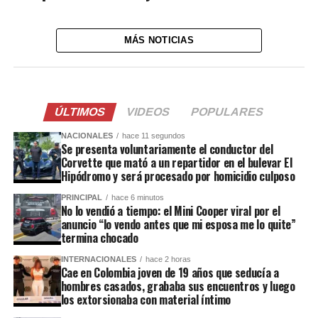
MÁS NOTICIAS
ÚLTIMOS
VIDEOS
POPULARES
NACIONALES
hace 11 segundos
Se presenta voluntariamente el conductor del
Corvette que mató a un repartidor en el bulevar El
Hipódromo y será procesado por homicidio culposo
PRINCIPAL
hace 6 minutos
No lo vendió a tiempo: el Mini Cooper viral por el
anuncio “lo vendo antes que mi esposa me lo quite”
termina chocado
INTERNACIONALES
hace 2 horas
Cae en Colombia joven de 19 años que seducía a
hombres casados, grababa sus encuentros y luego
los extorsionaba con material íntimo