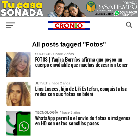
All posts tagged "Fotos"
SUCESOS
hace 2 años
FOTOS | Yanira Berríos afirma que posee un
cuerpo envidiable que muchos desearían tener
JETSET
hace 2 años
Lina Luaces, hija de Lili Estefan, conquista las
redes con sus fotos en bikini
TECNOLOGÍA
hace 3 años
WhatsApp permite el envío de fotos e imágenes
en HD con estos sencillos pasos