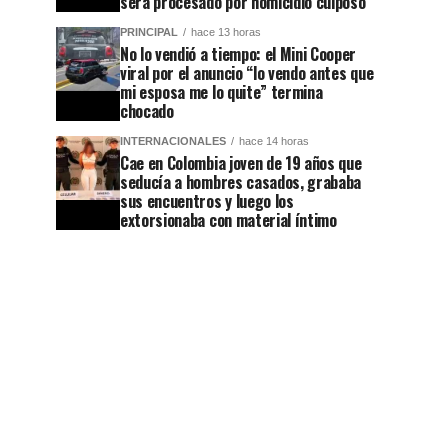
será procesado por homicidio culposo
PRINCIPAL
hace 13 horas
No lo vendió a tiempo: el Mini Cooper
viral por el anuncio “lo vendo antes que
mi esposa me lo quite” termina
chocado
INTERNACIONALES
hace 14 horas
Cae en Colombia joven de 19 años que
seducía a hombres casados, grababa
sus encuentros y luego los
extorsionaba con material íntimo