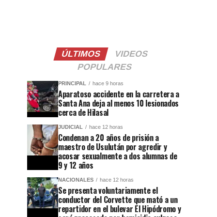
ÚLTIMOS
VIDEOS
POPULARES
PRINCIPAL
hace 9 horas
Aparatoso accidente en la carretera a
Santa Ana deja al menos 10 lesionados
cerca de Hilasal
JUDICIAL
hace 12 horas
Condenan a 20 años de prisión a
maestro de Usulután por agredir y
acosar sexualmente a dos alumnas de
9 y 12 años
NACIONALES
hace 12 horas
Se presenta voluntariamente el
conductor del Corvette que mató a un
repartidor en el bulevar El Hipódromo y