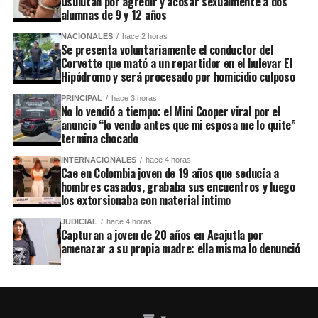
Usulután por agredir y acosar sexualmente a dos
alumnas de 9 y 12 años
NACIONALES
hace 2 horas
Se presenta voluntariamente el conductor del
Corvette que mató a un repartidor en el bulevar El
Hipódromo y será procesado por homicidio culposo
PRINCIPAL
hace 3 horas
No lo vendió a tiempo: el Mini Cooper viral por el
anuncio “lo vendo antes que mi esposa me lo quite”
termina chocado
INTERNACIONALES
hace 4 horas
Cae en Colombia joven de 19 años que seducía a
hombres casados, grababa sus encuentros y luego
los extorsionaba con material íntimo
JUDICIAL
hace 4 horas
Capturan a joven de 20 años en Acajutla por
amenazar a su propia madre: ella misma lo denunció